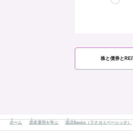
株と債券とRE
ホーム
資産運用を学ぶ
楽読Basics（ラクヨミベーシック）