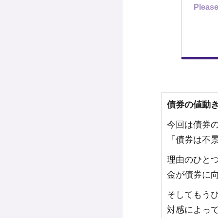
Please
債券の値動
今回は債券
「債券は不
理由のひと
金が債券に
そしてもう
対感によっ