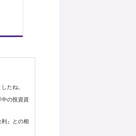
ましたね。
界中の投資資
金利』との相