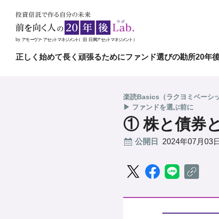
正しく始めて長く頑張るために
ファンド選びの勘所
20年
楽読Basics（ラクヨミベーシ
▶ ファンドを選ぶ前に
① 株と債券と
公開日