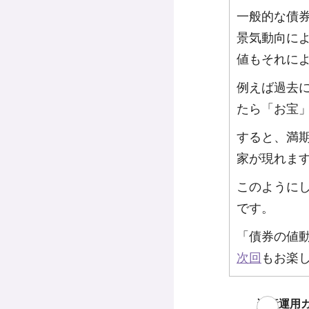
一般的な債
景気動向に
値もそれに
例えば過去に
たら「お宝
すると、満期
家が現れま
このように
です。
「債券の値動
次回
もお楽
資産運用ガ