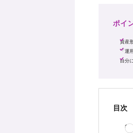
ポイ
資産
「運
自分
目次
投