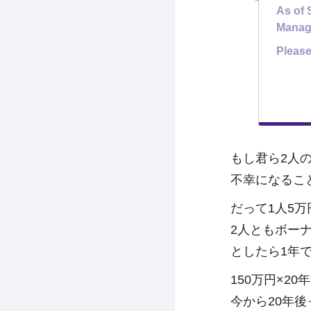
As of 
Manag
Please
もし君ら2人
不幸になるこ
だって1人5万
2人ともボー
としたら1年
150万円×20
今から20年後