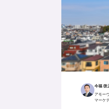
今福 啓
アモー