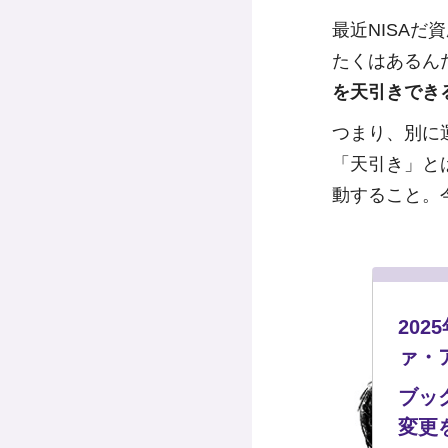
最近NISA
たくはあるん
を天引きでき
つまり、別に
「天引き」と
動すること。
20
ァ・
ブッ
変更