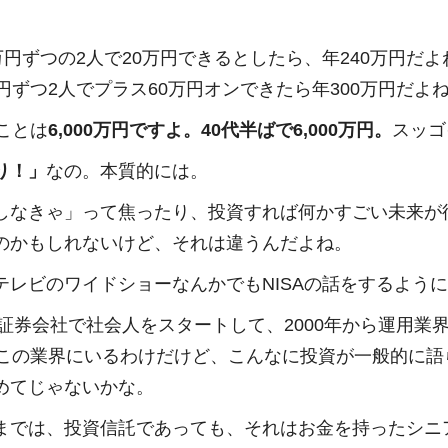
万円ずつの2人で20万円できるとしたら、年240万円だ
円ずつ2人でプラス60万円オンできたら年300万円だよ
ことは
6,000万円ですよ。40代半ばで6,000万円。
スッゴ
り！」
なの。本質的には。
しなきゃ」って焦ったり、投資すれば何かすごい未来が
のかもしれないけど、それは違うんだよね。
テレビのワイドショーなんかでもNISAの話をするよう
に証券会社で社会人をスタートして、2000年から運用業
上この業界にいるわけだけど、こんなに投資が一般的に語
めてじゃないかな。
までは、投資信託であっても、それはお金を持ったシニ