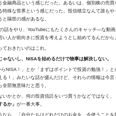
う金融商品という感じだった。あるいは、個別株の売買
る特殊な世界という感じだった。投信積立なんて誰もや
うと隔世の感があるな。
Aの話をやり、YouTubeにもたくさんのキャッチ―な動
若い人が前向きに投資を考えようとし始めてるんだから
っておきたいのはこれ。
じゃないし、NISAを始めるだけで物事は解決しない。
円からNISA！」とか「まずはポイントで投資の勉強！」
える！」みたいな話が盛んだけど、それらの情報は今言
ら全部無意味だと思う。
ないかとか、何の投資信託をいつ買うかなどではなく、
するか」
が一番大事。
うなら、「自分たちはどれだけのお金を、今使うことを