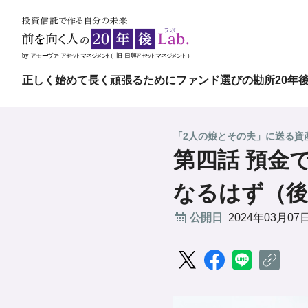
正しく始めて長く頑張るために
ファンド選びの勘所
20年
「2人の娘とその夫」に送る資
第四話 預金
なるはず（後
公開日