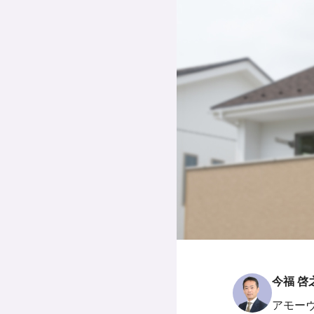
今福 啓
アモー