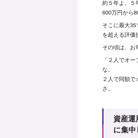
約５年よ、５
600万円から
そこに最大3
を超える評価
その頃は、お
「２人でオー
な。
２人で同額で
さ。
資産運
に集中