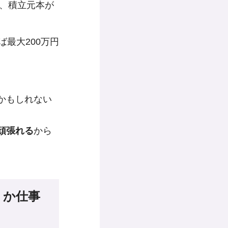
ら、積立元本が
最大200万円
かもしれない
頑張れる
から
うか仕事