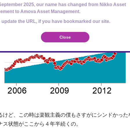
September 2025, our name has changed from Nikko Asset
ement to Amova Asset Management.
 update the URL, if you have bookmarked our site.
Close
るけど、この時は楽観主義の僕もさすがにシンドかった
ナス状態がここから４年半続くの。