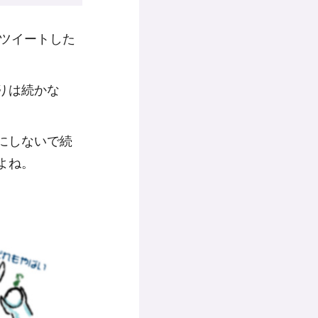
もツイートした
りは続かな
にしないで続
よね。