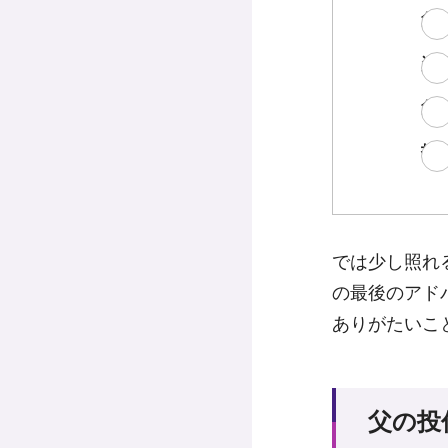
父
資
父
投
では少し照れ
の最後のアド
ありがたいこ
父の投