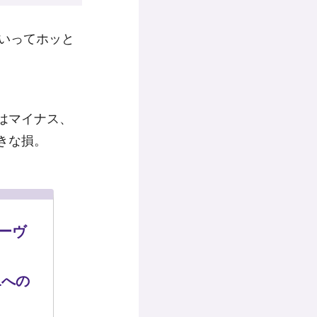
していってホッと
はマイナス、
きな損。
モーヴ
Lへの