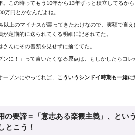
年。この時ってもう10年から13年ずっと積立してるか
800万円とかなんだよね。
5％以上のマイナスが襲ってきたわけなので、実額で言えば
損が定期的に送られてくる明細に記されてた。
母さんにその書類を見せずに捨ててた。
プンに！」って言いたくなる原点は、もしかしたらコレ
オープンにやってれば、
こういうシンドイ時期も一緒に
用の要諦＝「意志ある楽観主義」、とい
しとこう！