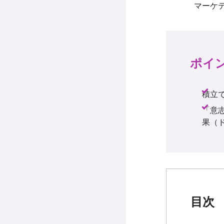
ポイ
積立
「意
果（
目次