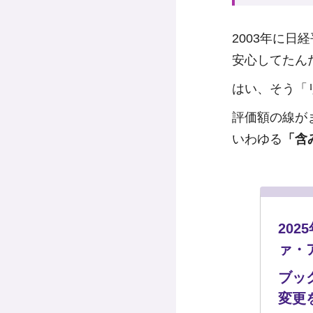
2003年に日
安心してたん
はい、そう「
評価額の線が
いわゆる
「含
20
ァ・
ブッ
変更