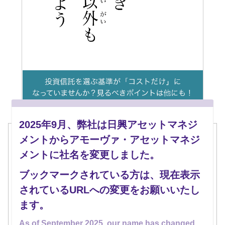
2025年9月、弊社は日興アセットマネジ
低コストの投信がメディアでよく取り上げられてい
メントからアモーヴァ・アセットマネジ
ることもあり、「コストが低い」ことを基準に投信
メントに社名を変更しました。
選びをしている人、多そうです。
ブックマークされている方は、現在表示
でも、投資対象や運用手法などパフォーマンスに大
されているURLへの変更をお願いいたし
きく影響するものもきちんと確認することが大切で
ます。
す。
As of September 2025, our name has changed