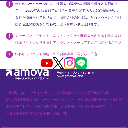
当社のホームページには、投資者の皆様への情報提供などを目的とし
て、「2025年9月1日付で新社名へ変更予定である」旨の記載がない
資料も掲載されております。販売会社の皆様は、それらを用いた当社
投資信託の勧誘を行なわないようお願い申し上げます。
アモーヴァ・アセットマネジメントやその関係者を名乗る勧誘および
模倣サイトやなりすましアカウント・メールアドレスに関するご注意
いわゆるファンド形態での投資勧誘等に関するご注意
Youtube
X
Instagram
LINE
ご利用にあたって
サイトポリシー
投資信託のリスクと費用
勧誘方針
個人情報保護基本方針
スチュワードシップ・コード
議決権行使
その他方針等
電子公告
プレスリリース
採用情報・人材育成
お問い合わせ
公式アカウント
新規タブで開く
証券取引等監視委員会情報提供窓口