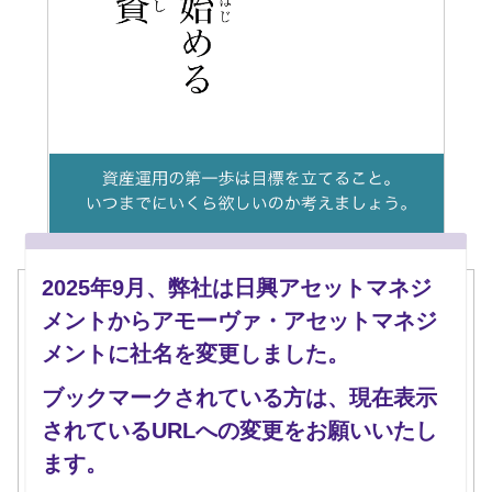
2025年9月、弊社は日興アセットマネジ
「他の人がやっているから」とか、「とにかくお金
メントからアモーヴァ・アセットマネジ
を増やしたいから」とか、ボヤっとした理由で資産
メントに社名を変更しました。
運用を始めるのはちょっとお勧めできません。
ブックマークされている方は、現在表示
「いつまでにいくら欲しいのか」しっかり目標を立
されているURLへの変更をお願いいたし
てることが第一歩。
ます。
自分に適した商品に出会うために必要なステップで