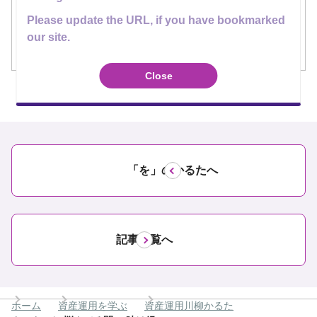
その時間、もったいなくないですか？
Please update the URL, if you have bookmarked
今回の資産運用川柳かるたは、「さすがに化石には
our site.
ならないけど」な一句でした。
Close
「を」のかるたへ
記事一覧へ
ホーム
資産運用を学ぶ
資産運用川柳かるた