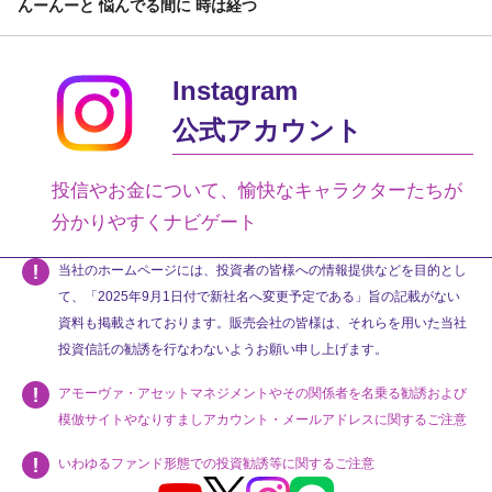
んーんーと 悩んでる間に 時は経つ
Instagram
公式アカウント
投信やお金について、愉快なキャラクターたちが
分かりやすくナビゲート
当社のホームページには、投資者の皆様への情報提供などを目的とし
て、「2025年9月1日付で新社名へ変更予定である」旨の記載がない
資料も掲載されております。販売会社の皆様は、それらを用いた当社
投資信託の勧誘を行なわないようお願い申し上げます。
アモーヴァ・アセットマネジメントやその関係者を名乗る勧誘および
模倣サイトやなりすましアカウント・メールアドレスに関するご注意
いわゆるファンド形態での投資勧誘等に関するご注意
Youtube
X
Instagram
LINE