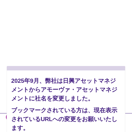
2025年9月、弊社は日興アセットマネジ
メントからアモーヴァ・アセットマネジ
メントに社名を変更しました。
ブックマークされている方は、現在表示
当社のホームページには、投資者の皆様への情報提供などを目的とし
されているURLへの変更をお願いいたし
て、「2025年9月1日付で新社名へ変更予定である」旨の記載がない
ます。
資料も掲載されております。販売会社の皆様は、それらを用いた当社