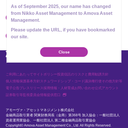
投資信託の勧誘を行なわないようお願い申し上げます。
As of September 2025, our name has changed
from Nikko Asset Management to Amova Asset
アモーヴァ・アセットマネジメントやその関係者を名乗る勧誘および
Management.
模倣サイトやなりすましアカウント・メールアドレスに関するご注意
Please update the URL, if you have bookmarked
いわゆるファンド形態での投資勧誘等に関するご注意
our site.
Youtube
X
Instagram
LINE
Close
ご利用にあたって
サイトポリシー
投資信託のリスクと費用
勧誘方針
個人情報保護基本方針
スチュワードシップ・コード
議決権行使
その他方針等
電子公告
プレスリリース
採用情報・人材育成
お問い合わせ
公式アカウント
新規タブで開く
証券取引等監視委員会情報提供窓口
アモーヴァ・アセットマネジメント株式会社
金融商品取引業者 関東財務局長（金商）第368号 加入協会：一般社団法人
資産運用業協会、一般社団法人 第二種金融商品取引業協会
Copyright© Amova Asset Management Co., Ltd. All Rights Reserved.