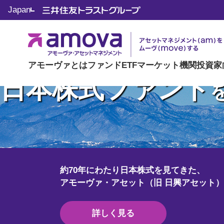
アモーヴァ・アセットマネジメント（
Japan
私たちは いよいよ
アセットマネジメント(a
アモーヴァとは
ファンド
ETF
マーケット
機関投資家
日本株式ファンド
ムーヴ(move)する。
2025年9月、弊社は日興アセットマネジ
約70年にわたり日本株式を見てきた、
Crypto Lab.は、暗号資産（クリプ
引き続き日本のお客様のために、アセット
アモーヴァ・アセット（旧 日興アセット
変えていくアモーヴァ・アセット（旧 日
詳しく見る
詳しく見る
詳しく見る