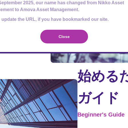
September 2025, our name has changed from Nikko Asset
ement to Amova Asset Management.
デックスファンド」
 update the URL, if you have bookmarked our site.
リーズのETFライン
Close
始める
ガイド
Beginner's Guide