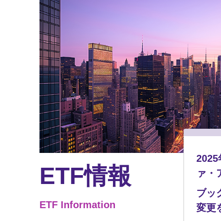
20
ETF情報
ァ・
ブッ
ETF Information
変更