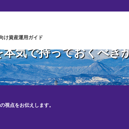
旧 日興アセットマネジメント）
m)を
向け
資産運用ガイド
を
本気で持っておくべき
メントから社名を変更しました。
ト）やブロックチェーンの世界の「むずかしい」を「なるほど」に
マネジメントの世界をMOVEしていきます。
）の視点をお伝えします。
興アセット）の情報発信プラットフォームです。