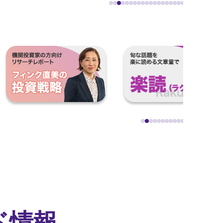
Pau
Pau
ド情報