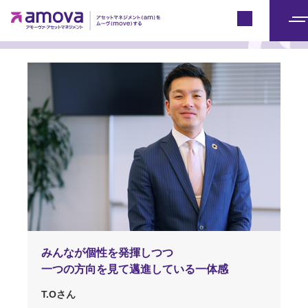
社員が語るアモーヴァ・アセット
Japan
メ
ニ
ュ
ー
みんなが個性を発揮しつつ
一つの方向を見て
邁進している一体感
T.Oさん