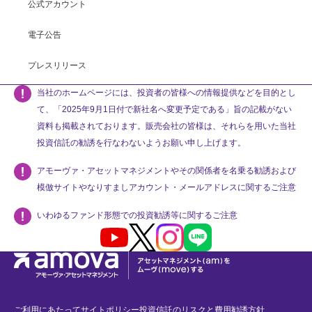
公式アカウント
電子公告
プレスリリース
当社のホームページには、投資者の皆様への情報提供などを目的とし
て、「2025年9月1日付で新社名へ変更予定である」旨の記載がない
資料も掲載されております。販売会社の皆様は、それらを用いた当社
投資信託の勧誘を行なわないようお願い申し上げます。
アモーヴァ・アセットマネジメントやその関係者を名乗る勧誘および
模倣サイトやなりすましアカウント・メールアドレスに関するご注意
いわゆるファンド形態での投資勧誘等に関するご注意
Youtube
X
Instagram
LINE
ご利用にあたって
サイトポリシー
投資信託のリスクと費用
勧誘方針