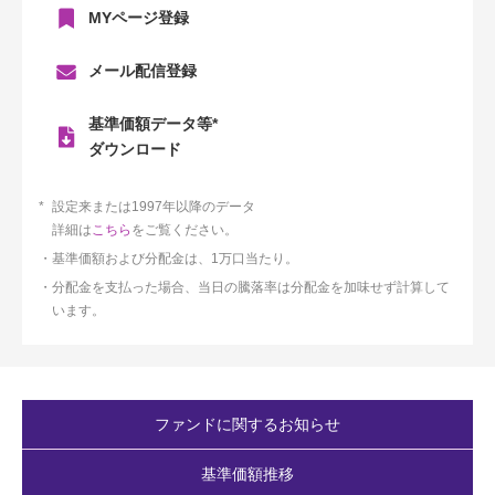
MYページ登録
メール配信登録
基準価額データ等*
ダウンロード
設定来または1997年以降のデータ
詳細は
こちら
をご覧ください。
基準価額および分配金は、1万口当たり。
分配金を支払った場合、当日の騰落率は分配金を加味せず計算して
います。
ファンドに関するお知らせ
基準価額推移