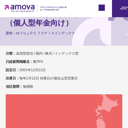
Japan
ＴＯＰＩＸインデックスファンド
メ
ニ
（個人型年金向け）
ュ
愛称：ゆうちょＤＣ ＴＯＰＩＸインデックス
ー
分類：
追加型投信 / 国内 / 株式 / インデックス型
日経新聞掲載名：
郵TPX
設定日：
2001年12月21日
決算日：
毎年2月12日 休業日の場合は翌営業日
信託期間：
無期限