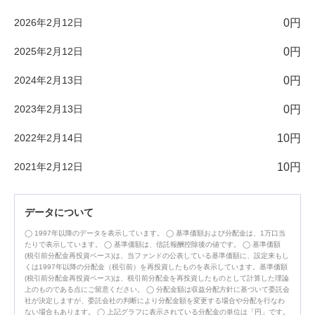
2026年2月12日
0円
2025年2月12日
0円
2024年2月13日
0円
2023年2月13日
0円
2022年2月14日
10円
2021年2月12日
10円
データについて
1997年以降のデータを表示しています。
基準価額および分配金は、1万口当
たりで表示しています。
基準価額は、信託報酬控除後の値です。
基準価額
(税引前分配金再投資ベース)は、当ファンドの公表している基準価額に、設定来もし
くは1997年以降の分配金（税引前）を再投資したものを表示しています。基準価額
(税引前分配金再投資ベース)は、税引前分配金を再投資したものとして計算した理論
上のものである点にご留意ください。
分配金額は収益分配方針に基づいて委託会
社が決定しますが、委託会社の判断により分配金額を変更する場合や分配を行なわ
ない場合もあります。
上記グラフに表示されている分配金の単位は「円」です。