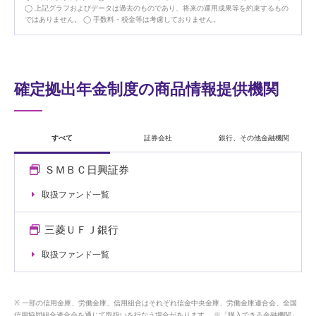
上記グラフおよびデータは過去のものであり、将来の運用成果等を約束するもの
ではありません。
手数料・税金等は考慮しておりません。
確定拠出年金制度の商品情報提供機関
すべて
証券会社
銀行、その他金融機関
ＳＭＢＣ日興証券
取扱ファンド一覧
三菱ＵＦＪ銀行
取扱ファンド一覧
一部の信用金庫、労働金庫、信用組合はそれぞれ信金中央金庫、労働金庫連合会、全国
信用協同組合連合会を通じて取扱いを行なう場合があります。 ※「購入できる金融機関」