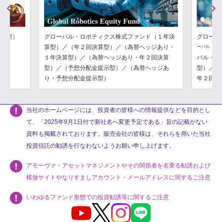
Previous
Next
分配型）
グローバル・ロボティクス株式ファンド（１年決
グローバ
算型）／（年２回決算型）／（為替ヘッジあり・
ーバル・フ
１年決算型）／（為替ヘッジあり・年２回決算
バル・フ
型）／（予想分配金提示型）／（為替ヘッジあ
型）／（
り・予想分配金提示型）
年２回決
当社のホームページには、投資者の皆様への情報提供などを目的とし
て、「2025年9月1日付で新社名へ変更予定である」旨の記載がない
資料も掲載されております。販売会社の皆様は、それらを用いた当社
投資信託の勧誘を行なわないようお願い申し上げます。
アモーヴァ・アセットマネジメントやその関係者を名乗る勧誘および
模倣サイトやなりすましアカウント・メールアドレスに関するご注意
いわゆるファンド形態での投資勧誘等に関するご注意
Youtube
X
Instagram
LINE