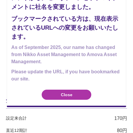
45,000円
メントに社名を変更しました。
ブックマークされている方は、現在表示
0
されているURLへの変更をお願いいたし
25年10月
26年01月
26年04月
26年07月
ます。
As of September 2025, our name has changed
2020
from Nikko Asset Management to Amova Asset
Management.
基準価額 (税引前分配金再投資ベース)
基準価額
Please update the URL, if you have bookmarked
分配金(税引前)
our site.
Close
分配金実績
（税引前・1万口当たり）
設定来合計
170円
直近12期計
80円