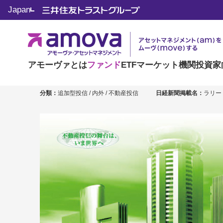
Japan
ラサール・グローバ
アモーヴァとは
ファンド
ETF
マーケット
機関投資家
分類：
追加型投信 / 内外 / 不動産投信
日経新聞掲載名：
ラリー