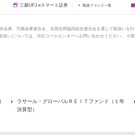
三菱UFJ eスマート証券
取扱ファンド一覧
央金庫、労働金庫連合会、全国信用協同組合連合会を通じて取扱いを行
取扱いについては、当社コールセンターへお問い合わせください。 ※
数
ラサール・グローバルＲＥＩＴファンド（１年
決算型）