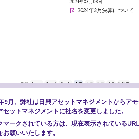
2024年03月06日
2024年3月決算について
期間
１ヵ月
３ヵ月
６ヵ月
１年
３年
５年
今年
設定来
25年9月、弊社は日興アセットマネジメントからア
アセットマネジメントに社名を変更しました。
クマークされている方は、現在表示されているUR
をお願いいたします。
14,000円