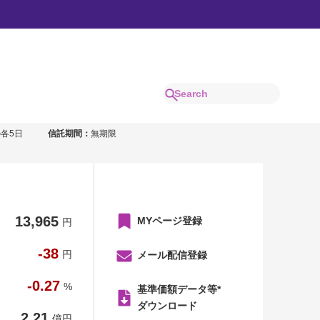
数月分配型）
の各5日
信託期間：
無期限
13,965
MYページ登録
円
-38
円
メール配信登録
-0.27
%
基準価額データ等*
ダウンロード
2.21
億円