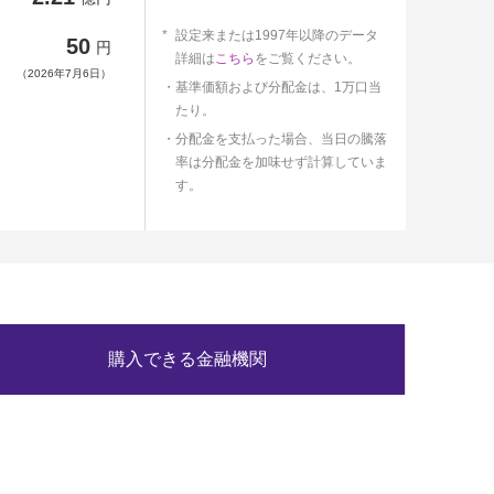
設定来または1997年以降のデータ
50
円
詳細は
こちら
をご覧ください。
（2026年7月6日）
基準価額および分配金は、1万口当
たり。
分配金を支払った場合、当日の騰落
率は分配金を加味せず計算していま
す。
購入できる金融機関