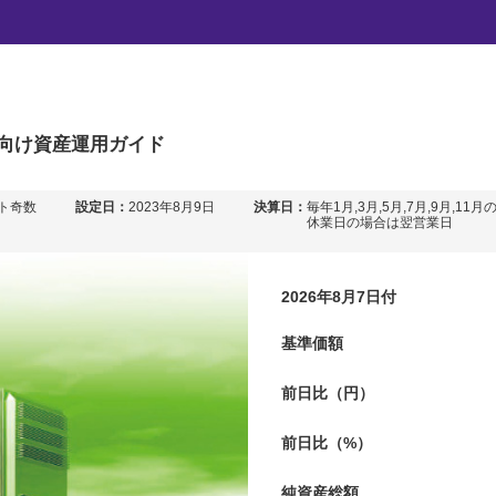
ルＲＥＩＴファンド（奇
向け
資産運用ガイド
ト奇数
設定日：
2023年8月9日
決算日：
毎年1月,3月,5月,7月,9月,11月
休業日の場合は翌営業日
2026年8月7日付
基準価額
前日比（円）
前日比（%）
純資産総額