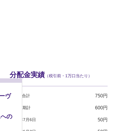
分配金実績
（税引前・1万口当たり）
モーヴ
設定来合計
750円
直近12期計
600円
Lへの
2026年7月6日
50円