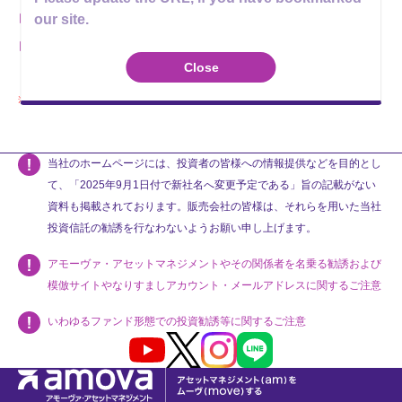
our site.
最新の交付運用報告書
（2023年05月決算）
運用報告書（全体版）
Close
当該ファンドは、運用報告書のみ公開しております。
当社のホームページには、投資者の皆様への情報提供などを目的とし
て、「2025年9月1日付で新社名へ変更予定である」旨の記載がない
資料も掲載されております。販売会社の皆様は、それらを用いた当社
投資信託の勧誘を行なわないようお願い申し上げます。
アモーヴァ・アセットマネジメントやその関係者を名乗る勧誘および
模倣サイトやなりすましアカウント・メールアドレスに関するご注意
いわゆるファンド形態での投資勧誘等に関するご注意
Youtube
X
Instagram
LINE