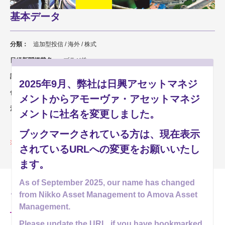
基本データ
分類：
追加型投信 / 海外 / 株式
日経新聞掲載名：
ブラジ株
設定日：
2008年6月16日
2025年9月、弊社は日興アセットマネジ
信託期間：
2023年5月15日まで
メントからアモーヴァ・アセットマネジ
決算日：
毎年5月15日,11月15日
メントに社名を変更しました。
休業日の場合は翌営業日
ブックマークされている方は、現在表示
このファンドは償還済みです。償還価額は、販売会社もしくはアモーヴ
されているURLへの変更をお願いいたし
ァ・アセットマネジメントまでお問い合わせください。
ます。
As of September 2025, our name has changed
from Nikko Asset Management to Amova Asset
ファンドの資料
Management.
Please update the URL, if you have bookmarked