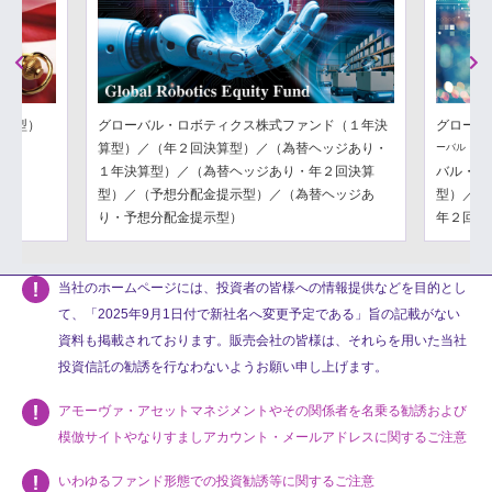
Previous
Next
分配型）
グローバル・ロボティクス株式ファンド（１年決
グローバ
算型）／（年２回決算型）／（為替ヘッジあり・
ーバル・フ
１年決算型）／（為替ヘッジあり・年２回決算
バル・フ
型）／（予想分配金提示型）／（為替ヘッジあ
型）／（
り・予想分配金提示型）
年２回決
当社のホームページには、投資者の皆様への情報提供などを目的とし
て、「2025年9月1日付で新社名へ変更予定である」旨の記載がない
資料も掲載されております。販売会社の皆様は、それらを用いた当社
投資信託の勧誘を行なわないようお願い申し上げます。
アモーヴァ・アセットマネジメントやその関係者を名乗る勧誘および
模倣サイトやなりすましアカウント・メールアドレスに関するご注意
いわゆるファンド形態での投資勧誘等に関するご注意