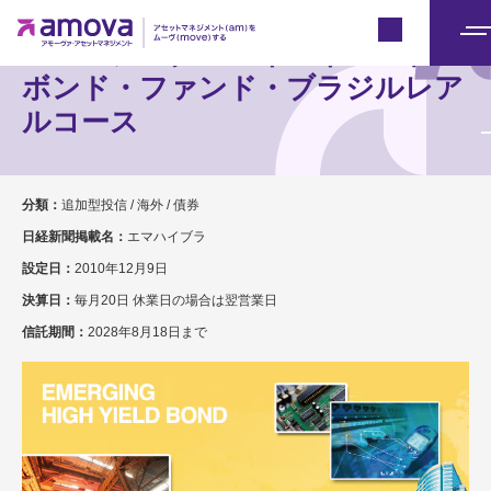
Japan
エマージング・ハイ・イールド・
メ
ニ
ボンド・ファンド・ブラジルレア
ュ
ルコース
ー
分類：
追加型投信 / 海外 / 債券
日経新聞掲載名：
エマハイブラ
設定日：
2010年12月9日
決算日：
毎月20日 休業日の場合は翌営業日
信託期間：
2028年8月18日まで