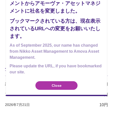
10
10
10
10
10
10
10
10
10
10
10
10
メントからアモーヴァ・アセットマネジ
メントに社名を変更しました。
25年10月
26年01月
26年04月
26年07月
ブックマークされている方は、現在表示
2020
されているURLへの変更をお願いいたし
ます。
基準価額 (税引前分配金再投資ベース)
基準価額
As of September 2025, our name has changed
分配金(税引前)
from Nikko Asset Management to Amova Asset
Management.
Please update the URL, if you have bookmarked
分配金実績
（税引前・1万口当たり）
our site.
設定来合計
9,835円
Close
直近12期計
120円
2026年7月21日
10円