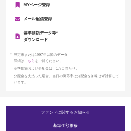
MYページ登録
メール配信登録
基準価額データ等*
ダウンロード
設定来または1997年以降のデータ
詳細は
こちら
をご覧ください。
基準価額および分配金は、1万口当たり。
分配金を支払った場合、当日の騰落率は分配金を加味せず計算して
います。
ファンドに関するお知らせ
基準価額推移