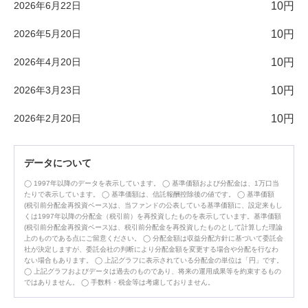
2026年6月22日
10円
2026年5月20日
10円
2026年4月20日
10円
2026年3月23日
10円
2026年2月20日
10円
データについて
1997年以降のデータを表示しています。
基準価額および分配金は、1万口当
たりで表示しています。
基準価額は、信託報酬控除後の値です。
基準価額
(税引前分配金再投資ベース)は、当ファンドの公表している基準価額に、設定来もし
くは1997年以降の分配金（税引前）を再投資したものを表示しています。基準価額
(税引前分配金再投資ベース)は、税引前分配金を再投資したものとして計算した理論
上のものである点にご留意ください。
分配金額は収益分配方針に基づいて委託会
社が決定しますが、委託会社の判断により分配金額を変更する場合や分配を行なわ
ない場合もあります。
上記グラフに表示されている分配金の単位は「円」です。
上記グラフおよびデータは過去のものであり、将来の運用成果等を約束するもの
ではありません。
手数料・税金等は考慮しておりません。