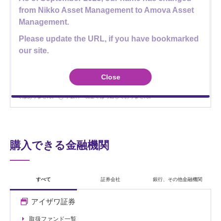
from Nikko Asset Management to Amova Asset
データについて
Management.
1997年以降のデータを表示しています。
基準価額および分配金は、1万口当
たりで表示しています。
基準価額は、信託報酬控除後の値です。
基準価額
Please update the URL, if you have bookmarked
(税引前分配金再投資ベース)は、当ファンドの公表している基準価額に、設定来もし
くは1997年以降の分配金（税引前）を再投資したものを表示しています。基準価額
our site.
(税引前分配金再投資ベース)は、税引前分配金を再投資したものとして計算した理論
上のものである点にご留意ください。
分配金額は収益分配方針に基づいて委託会
社が決定しますが、委託会社の判断により分配金額を変更する場合や分配を行なわ
Close
ない場合もあります。
上記グラフに表示されている分配金の単位は「円」です。
上記グラフおよびデータは過去のものであり、将来の運用成果等を約束するもの
ではありません。
手数料・税金等は考慮しておりません。
購入できる金融機関
すべて
証券会社
銀行、その他金融機関
アイザワ証券
取扱ファンド一覧