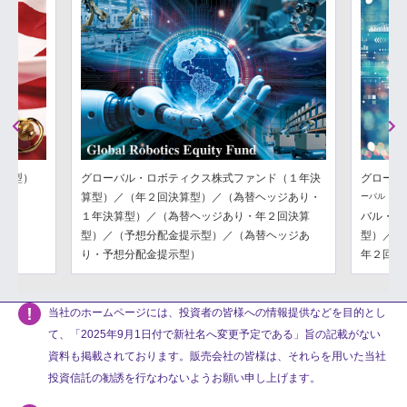
Previous
Next
分配型）
グローバル・ロボティクス株式ファンド（１年決
グローバ
算型）／（年２回決算型）／（為替ヘッジあり・
ーバル・フ
１年決算型）／（為替ヘッジあり・年２回決算
バル・フ
型）／（予想分配金提示型）／（為替ヘッジあ
型）／（
り・予想分配金提示型）
年２回決
当社のホームページには、投資者の皆様への情報提供などを目的とし
て、「2025年9月1日付で新社名へ変更予定である」旨の記載がない
資料も掲載されております。販売会社の皆様は、それらを用いた当社
投資信託の勧誘を行なわないようお願い申し上げます。