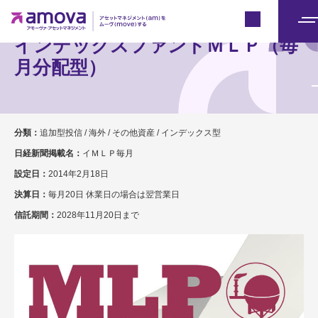
Japan
メ
インデックスファンドＭＬＰ（毎
ニ
月分配型）
ュ
ー
分類：
追加型投信 / 海外 / その他資産 / インデックス型
日経新聞掲載名：
イＭＬＰ毎月
設定日：
2014年2月18日
決算日：
毎月20日 休業日の場合は翌営業日
信託期間：
2028年11月20日まで