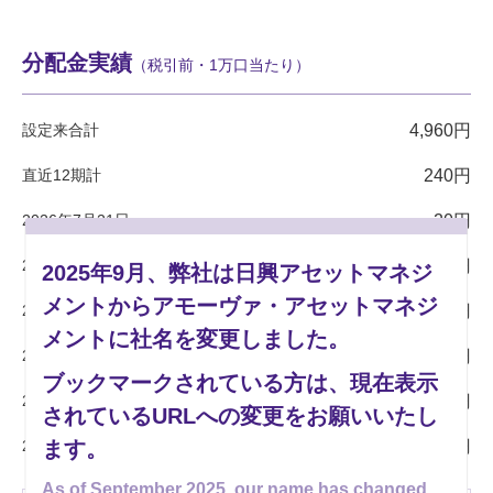
分配金実績
（税引前・1万口当たり）
設定来合計
4,960円
直近12期計
240円
2026年7月21日
20円
2026年6月22日
20円
2025年9月、弊社は日興アセットマネジ
メントからアモーヴァ・アセットマネジ
2026年5月20日
20円
メントに社名を変更しました。
2026年4月20日
20円
ブックマークされている方は、現在表示
2026年3月23日
20円
されているURLへの変更をお願いいたし
2026年2月20日
ます。
20円
As of September 2025, our name has changed