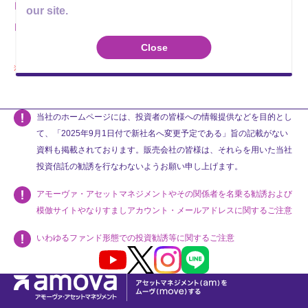
最新の交付運用報告書
（2022年10月決算）
our site.
運用報告書（全体版）
Close
当該ファンドは、運用報告書のみ公開しております。
当社のホームページには、投資者の皆様への情報提供などを目的とし
て、「2025年9月1日付で新社名へ変更予定である」旨の記載がない
資料も掲載されております。販売会社の皆様は、それらを用いた当社
投資信託の勧誘を行なわないようお願い申し上げます。
アモーヴァ・アセットマネジメントやその関係者を名乗る勧誘および
模倣サイトやなりすましアカウント・メールアドレスに関するご注意
いわゆるファンド形態での投資勧誘等に関するご注意
Youtube
X
Instagram
LINE