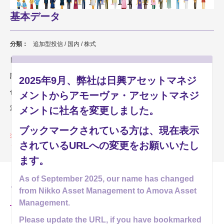
基本データ
分類：
追加型投信 / 国内 / 株式
日経新聞掲載名：
セキュリJ
設定日：
2016年8月24日
2025年9月、弊社は日興アセットマネジ
信託期間：
2022年10月18日まで
メントからアモーヴァ・アセットマネジ
決算日：
毎年8月12日 休業日の場合は翌営業日
メントに社名を変更しました。
ブックマークされている方は、現在表示
このファンドは償還済みです。償還価額は、販売会社もしくはアモーヴ
されているURLへの変更をお願いいたし
ァ・アセットマネジメントまでお問い合わせください。
ます。
As of September 2025, our name has changed
ファンドの資料
from Nikko Asset Management to Amova Asset
Management.
Please update the URL, if you have bookmarked