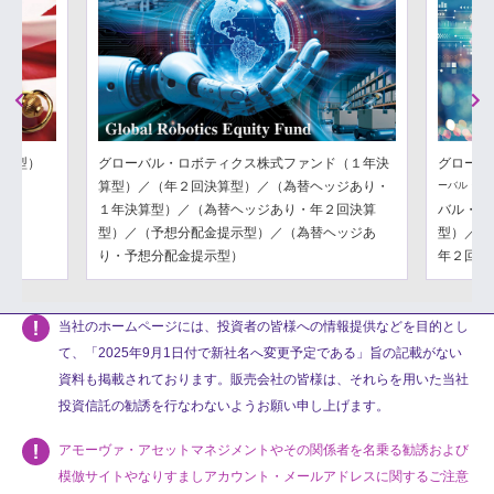
Previous
Next
分配型）
グローバル・ロボティクス株式ファンド（１年決
グローバ
算型）／（年２回決算型）／（為替ヘッジあり・
ーバル・フ
１年決算型）／（為替ヘッジあり・年２回決算
バル・フ
型）／（予想分配金提示型）／（為替ヘッジあ
型）／（
り・予想分配金提示型）
年２回決
当社のホームページには、投資者の皆様への情報提供などを目的とし
て、「2025年9月1日付で新社名へ変更予定である」旨の記載がない
資料も掲載されております。販売会社の皆様は、それらを用いた当社
投資信託の勧誘を行なわないようお願い申し上げます。
アモーヴァ・アセットマネジメントやその関係者を名乗る勧誘および
模倣サイトやなりすましアカウント・メールアドレスに関するご注意