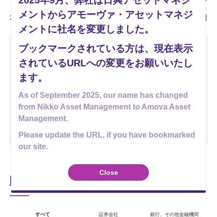
2025年9月、弊社は日興アセットマネジ
メントからアモーヴァ・アセットマネジ
2026年2月20日
80円
メントに社名を変更しました。
ブックマークされている方は、現在表示
データについて
されているURLへの変更をお願いいたし
1997年以降のデータを表示しています。
基準価額および分配金は、1万口当
たりで表示しています。
基準価額は、信託報酬控除後の値です。
基準価額
ます。
(税引前分配金再投資ベース)は、当ファンドの公表している基準価額に、設定来もし
くは1997年以降の分配金（税引前）を再投資したものを表示しています。基準価額
As of September 2025, our name has changed
(税引前分配金再投資ベース)は、税引前分配金を再投資したものとして計算した理論
上のものである点にご留意ください。
分配金額は収益分配方針に基づいて委託会
from Nikko Asset Management to Amova Asset
社が決定しますが、委託会社の判断により分配金額を変更する場合や分配を行なわ
Management.
ない場合もあります。
上記グラフに表示されている分配金の単位は「円」です。
上記グラフおよびデータは過去のものであり、将来の運用成果等を約束するもの
ではありません。
手数料・税金等は考慮しておりません。
Please update the URL, if you have bookmarked
our site.
Close
購入できる金融機関
すべて
証券会社
銀行、その他金融機関