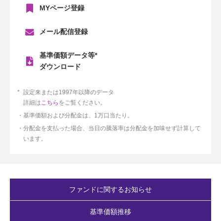
MYページ登録
メール配信登録
基準価額データ等*
ダウンロード
設定来または1997年以降のデータ
詳細は
こちら
をご覧ください。
基準価額および分配金は、1万口当たり。
分配金を支払った場合、当日の騰落率は分配金を加味せず計算して
います。
ファンドに関するお知らせ
基準価額推移