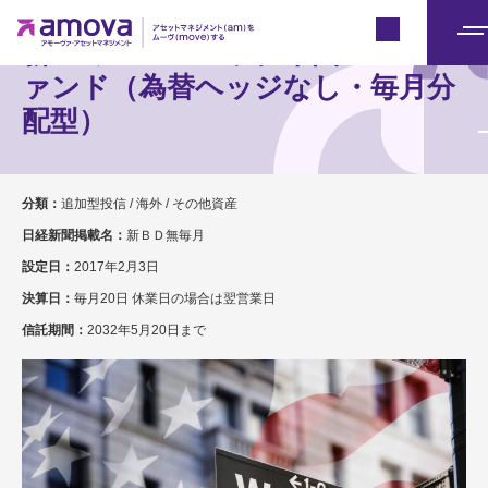
Japan
新・ミューズニッチ米国ＢＤＣフ
メ
ニ
ァンド（為替ヘッジなし・毎月分
ュ
配型）
ー
分類：
追加型投信 / 海外 / その他資産
日経新聞掲載名：
新ＢＤ無毎月
設定日：
2017年2月3日
決算日：
毎月20日 休業日の場合は翌営業日
信託期間：
2032年5月20日まで