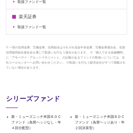
取扱ファンド一覧
楽天証券
取扱ファンド一覧
一部の信用金庫、労働金庫、信用組合はそれぞれ信金中央金庫、労働金庫連合会、全国
信用協同組合連合会を通じて取扱いを行なう場合があります。 ※「購入できる金融機関」
に「アモーヴァ・アセットマネジメント」の記載があるファンドの取扱いについては、当
社コールセンターへお問い合わせください。 ※取扱いを行なう販売会社がすべて掲載され
ていない場合があります。
シリーズファンド
新・ミューズニッチ米国ＢＤＣ
新・ミューズニッチ米国ＢＤＣ
ファンド（為替ヘッジなし・年
ファンド（為替ヘッジあり・年
４回分配型）
２回決算型）