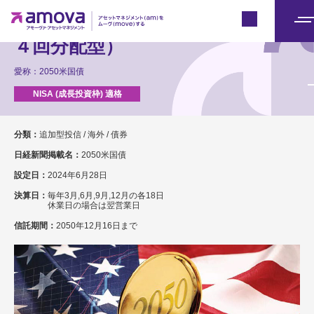
2050年満期米国国債ファンド（年
Japan
メ
４回分配型）
ニ
ュ
愛称：2050米国債
ー
分類：
追加型投信 / 海外 / 債券
日経新聞掲載名：
2050米国債
設定日：
2024年6月28日
決算日：
毎年3月,6月,9月,12月の各18日
休業日の場合は翌営業日
信託期間：
2050年12月16日まで