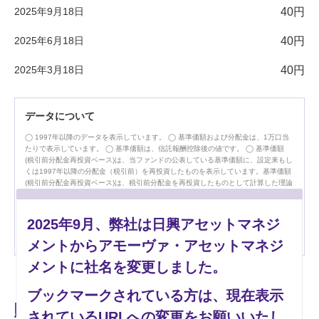
2025年9月18日
40円
2025年6月18日
40円
2025年3月18日
40円
データについて
1997年以降のデータを表示しています。
基準価額および分配金は、1万口当
たりで表示しています。
基準価額は、信託報酬控除後の値です。
基準価額
(税引前分配金再投資ベース)は、当ファンドの公表している基準価額に、設定来もし
くは1997年以降の分配金（税引前）を再投資したものを表示しています。基準価額
(税引前分配金再投資ベース)は、税引前分配金を再投資したものとして計算した理論
上のものである点にご留意ください。
分配金額は収益分配方針に基づいて委託会
社が決定しますが、委託会社の判断により分配金額を変更する場合や分配を行なわ
ない場合もあります。
上記グラフに表示されている分配金の単位は「円」です。
2025年9月、弊社は日興アセットマネジ
上記グラフおよびデータは過去のものであり、将来の運用成果等を約束するもの
ではありません。
手数料・税金等は考慮しておりません。
メントからアモーヴァ・アセットマネジ
メントに社名を変更しました。
ブックマークされている方は、現在表示
購入できる金融機関
されているURLへの変更をお願いいたし