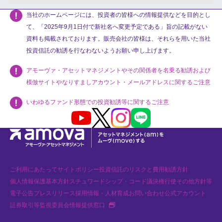
当社のホームページには、投資者の皆様への情報提供などを目的とし
て、「2025年9月1日付で新社名へ変更予定である」旨の記載がない
資料も掲載されております。販売会社の皆様は、それらを用いた当社
投資信託の勧誘を行なわないようお願い申し上げます。
アモーヴァ・アセットマネジメントやその関係者を名乗る勧誘および
模倣サイトやなりすましアカウント・メールアドレスに関するご注意
いわゆるファンド形態での投資勧誘等に関するご注意
Youtube
X
Instagram
LINE
ご利用にあたって
サイトポリシー
投資信託のリスクと費用
勧誘方針
個人情報保護基本方針
スチュワードシップ・コード
議決権行使
その他方針等
電子公告
プレスリリース
採用情報・人材育成
お問い合わせ
公式アカウント
新規タブで開く
証券取引等監視委員会情報提供窓口