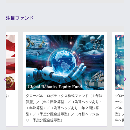
注目ファンド
Previous
Next
分配型）
グローバル・ロボティクス株式ファンド（１年決
グローバ
算型）／（年２回決算型）／（為替ヘッジあり・
ーバル・フ
１年決算型）／（為替ヘッジあり・年２回決算
バル・フ
型）／（予想分配金提示型）／（為替ヘッジあ
型）／（
り・予想分配金提示型）
年２回決