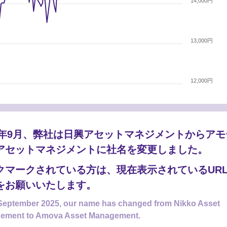
14,000円
13,000円
12,000円
02月
26年03月
26年04月
26年05月
26年06月
26年07月
26年08月
25年9月、弊社は日興アセットマネジメントからア
アセットマネジメントに社名を変更しました。
09月2025年
01月2026年
05月2026年
クマークされている方は、現在表示されているUR
税引前分配金再投資ベース)
をお願いいたします。
前)
September 2025, our name has changed from Nikko Asset
ement to Amova Asset Management.