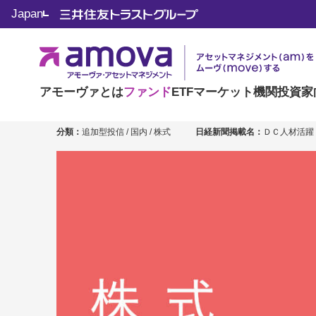
Japan
ＤＣ日本株人材活躍
愛称：ＤＣ人材活躍
アモーヴァとは
ファンド
ETF
マーケット
機関投資家
分類：
追加型投信 / 国内 / 株式
日経新聞掲載名：
ＤＣ人材活躍