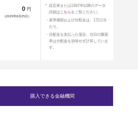
設定来または1997年以降のデータ
0
円
詳細は
こちら
をご覧ください。
（2025年8月25日）
基準価額および分配金は、1万口当
たり。
分配金を支払った場合、当日の騰落
率は分配金を加味せず計算していま
す。
購入できる金融機関