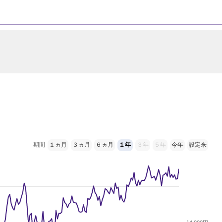
期間
１ヵ月
３ヵ月
６ヵ月
１年
３年
５年
今年
設定来