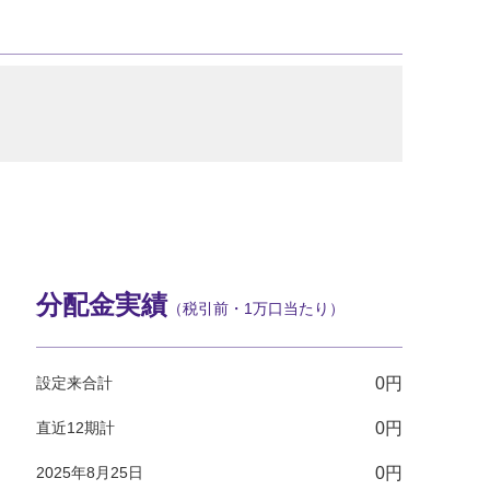
分配金実績
（税引前・1万口当たり）
設定来合計
0円
直近12期計
0円
2025年8月25日
0円