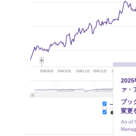
0
25年09月
25年10月
25年11月
25年12月
26年01月
26年
20
ァ・
01月2025年
05月2025年
ブッ
基準価額 (
基準価額
変更
分配金(税引
As of 
Manag