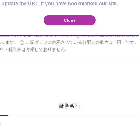
 update the URL, if you have bookmarked our site.
Close
額および分配金は、1万口当たりで表示しています。
基準価額は、信
設定来もしくは1997年以降の分配金（税引前）を再投資したものを表
論上のものである点にご留意ください。
分配金額は収益分配方針に基
あります。
上記グラフに表示されている分配金の単位は「円」です
料・税金等は考慮しておりません。
証券会社
ド