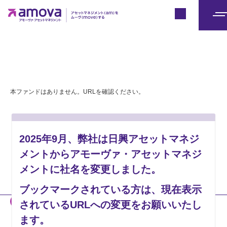
Japan
メ
ニ
ュ
ー
本ファンドはありません。URLを確認ください。
2025年9月、弊社は日興アセットマネジ
メントからアモーヴァ・アセットマネジ
メントに社名を変更しました。
ブックマークされている方は、現在表示
当社のホームページには、投資者の皆様への情報提供などを目的とし
されているURLへの変更をお願いいたし
て、「2025年9月1日付で新社名へ変更予定である」旨の記載がない
ます。
資料も掲載されております。販売会社の皆様は、それらを用いた当社