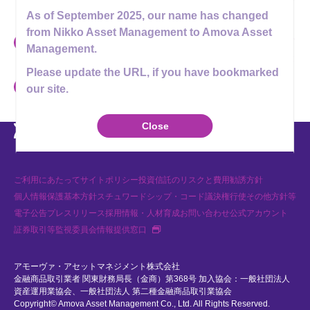
投資信託の勧誘を行なわないようお願い申し上げます。
As of September 2025, our name has changed
from Nikko Asset Management to Amova Asset
アモーヴァ・アセットマネジメントやその関係者を名乗る勧誘および
Management.
模倣サイトやなりすましアカウント・メールアドレスに関するご注意
Please update the URL, if you have bookmarked
いわゆるファンド形態での投資勧誘等に関するご注意
our site.
Youtube
X
Instagram
LINE
Close
ご利用にあたって
サイトポリシー
投資信託のリスクと費用
勧誘方針
個人情報保護基本方針
スチュワードシップ・コード
議決権行使
その他方針等
電子公告
プレスリリース
採用情報・人材育成
お問い合わせ
公式アカウント
新規タブで開く
証券取引等監視委員会情報提供窓口
アモーヴァ・アセットマネジメント株式会社
金融商品取引業者 関東財務局長（金商）第368号 加入協会：一般社団法人
資産運用業協会、一般社団法人 第二種金融商品取引業協会
Copyright© Amova Asset Management Co., Ltd. All Rights Reserved.