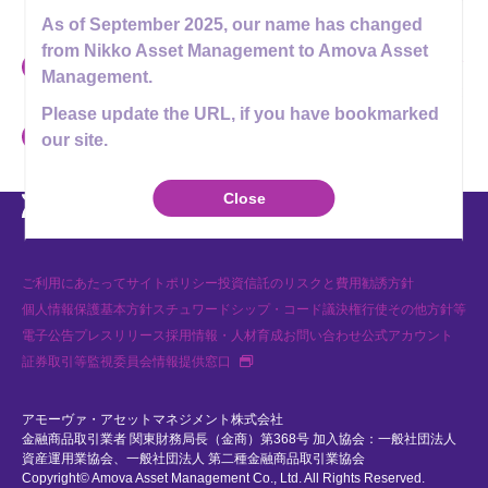
投資信託の勧誘を行なわないようお願い申し上げます。
As of September 2025, our name has changed
from Nikko Asset Management to Amova Asset
アモーヴァ・アセットマネジメントやその関係者を名乗る勧誘および
Management.
模倣サイトやなりすましアカウント・メールアドレスに関するご注意
Please update the URL, if you have bookmarked
いわゆるファンド形態での投資勧誘等に関するご注意
our site.
Youtube
X
Instagram
LINE
Close
ご利用にあたって
サイトポリシー
投資信託のリスクと費用
勧誘方針
個人情報保護基本方針
スチュワードシップ・コード
議決権行使
その他方針等
電子公告
プレスリリース
採用情報・人材育成
お問い合わせ
公式アカウント
新規タブで開く
証券取引等監視委員会情報提供窓口
アモーヴァ・アセットマネジメント株式会社
金融商品取引業者 関東財務局長（金商）第368号 加入協会：一般社団法人
資産運用業協会、一般社団法人 第二種金融商品取引業協会
Copyright© Amova Asset Management Co., Ltd. All Rights Reserved.