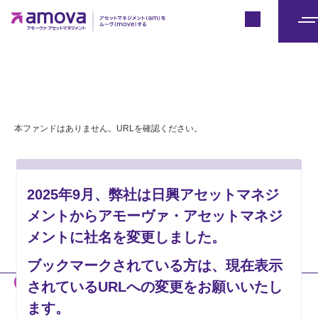
Japan
メ
ニ
ュ
ー
本ファンドはありません。URLを確認ください。
2025年9月、弊社は日興アセットマネジ
メントからアモーヴァ・アセットマネジ
メントに社名を変更しました。
ブックマークされている方は、現在表示
当社のホームページには、投資者の皆様への情報提供などを目的とし
されているURLへの変更をお願いいたし
て、「2025年9月1日付で新社名へ変更予定である」旨の記載がない
ます。
資料も掲載されております。販売会社の皆様は、それらを用いた当社