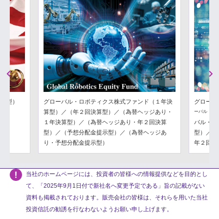
Previous
Next
分配型）
グローバル・ロボティクス株式ファンド（１年決
グローバ
算型）／（年２回決算型）／（為替ヘッジあり・
ーバル・フ
１年決算型）／（為替ヘッジあり・年２回決算
バル・フ
型）／（予想分配金提示型）／（為替ヘッジあ
型）／（
り・予想分配金提示型）
年２回決
当社のホームページには、投資者の皆様への情報提供などを目的とし
て、「2025年9月1日付で新社名へ変更予定である」旨の記載がない
資料も掲載されております。販売会社の皆様は、それらを用いた当社
投資信託の勧誘を行なわないようお願い申し上げます。