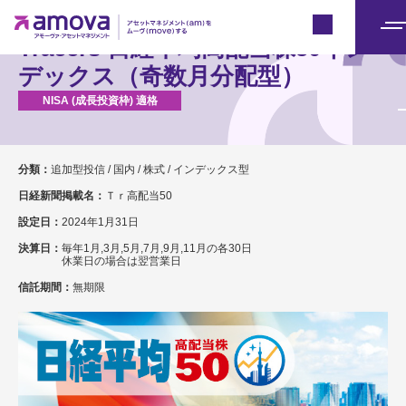
Japan
メ
Tracers 日経平均高配当株50イン
ニ
デックス（奇数月分配型）
ュ
ー
分類：
追加型投信 / 国内 / 株式 / インデックス型
日経新聞掲載名：
Ｔｒ高配当50
設定日：
2024年1月31日
決算日：
毎年1月,3月,5月,7月,9月,11月の各30日
休業日の場合は翌営業日
信託期間：
無期限