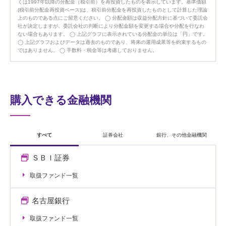
くは1997年以降の分配金（税引前）を再投資したものを表示しています。基準価額
(税引前分配金再投資ベース)は、税引前分配金を再投資したものとして計算した理論
上のものである点にご留意ください。
分配金額は収益分配方針に基づいて委託会
社が決定しますが、委託会社の判断により分配金額を変更する場合や分配を行なわ
ない場合もあります。
上記グラフに表示されている分配金の単位は「円」です。
上記グラフおよびデータは過去のものであり、将来の運用成果等を約束するもの
ではありません。
手数料・税金等は考慮しておりません。
購入できる金融機関
すべて
証券会社
銀行、その他金融機関
ＳＢＩ証券
取扱ファンド一覧
名古屋銀行
取扱ファンド一覧