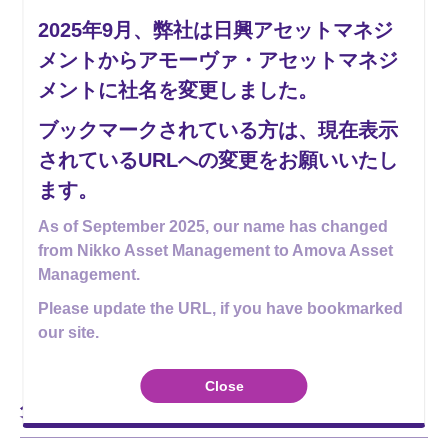
2025年9月、弊社は日興アセットマネジ
14,000円
メントからアモーヴァ・アセットマネジ
メントに社名を変更しました。
ブックマークされている方は、現在表示
12,000円
100
100
100
100
100
100
されているURLへの変更をお願いいたし
25年10月
26年01月
26年04月
26年07月
ます。
As of September 2025, our name has changed
2026
from Nikko Asset Management to Amova Asset
Management.
基準価額 (税引前分配金再投資ベース)
Please update the URL, if you have bookmarked
基準価額
分配金(税引前)
our site.
Close
分配金実績
（税引前・1万口当たり）