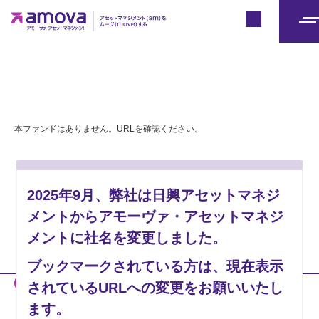
Japan
メ
ニ
ュ
ー
本ファンドはありません。URLを確認ください。
2025年9月、弊社は日興アセットマネジ
メントからアモーヴァ・アセットマネジ
メントに社名を変更しました。
ブックマークされている方は、現在表示
当社のホームページには、投資者の皆様への情報提供などを目的とし
されているURLへの変更をお願いいたし
て、「2025年9月1日付で新社名へ変更予定である」旨の記載がない
ます。
資料も掲載されております。販売会社の皆様は、それらを用いた当社