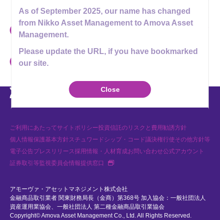
投資信託の勧誘を行なわないようお願い申し上げます。
As of September 2025, our name has changed
from Nikko Asset Management to Amova Asset
アモーヴァ・アセットマネジメントやその関係者を名乗る勧誘および
Management.
模倣サイトやなりすましアカウント・メールアドレスに関するご注意
Please update the URL, if you have bookmarked
いわゆるファンド形態での投資勧誘等に関するご注意
our site.
Youtube
X
Instagram
LINE
Close
ご利用にあたって
サイトポリシー
投資信託のリスクと費用
勧誘方針
個人情報保護基本方針
スチュワードシップ・コード
議決権行使
その他方針等
電子公告
プレスリリース
採用情報・人材育成
お問い合わせ
公式アカウント
新規タブで開く
証券取引等監視委員会情報提供窓口
アモーヴァ・アセットマネジメント株式会社
金融商品取引業者 関東財務局長（金商）第368号 加入協会：一般社団法人
資産運用業協会、一般社団法人 第二種金融商品取引業協会
Copyright© Amova Asset Management Co., Ltd. All Rights Reserved.