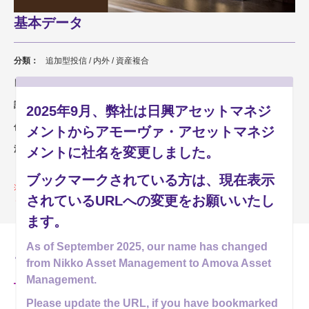
基本データ
分類：
追加型投信 / 内外 / 資産複合
日経新聞掲載名：
３トプ成
設定日：
2008年11月12日
2025年9月、弊社は日興アセットマネジ
信託期間：
2023年9月15日まで
メントからアモーヴァ・アセットマネジ
決算日：
毎年9月15日 休業日の場合は翌営業日
メントに社名を変更しました。
ブックマークされている方は、現在表示
このファンドは償還済みです。償還価額は、販売会社もしくはアモーヴ
されているURLへの変更をお願いいたし
ァ・アセットマネジメントまでお問い合わせください。
ます。
As of September 2025, our name has changed
ファンドの資料
from Nikko Asset Management to Amova Asset
Management.
Please update the URL, if you have bookmarked