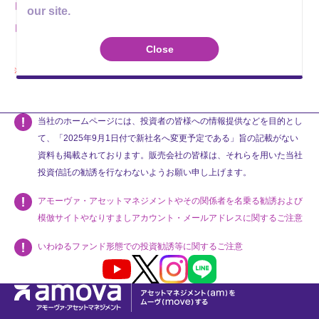
最新の交付運用報告書
（2023年09月決算）
our site.
運用報告書（全体版）
Close
当該ファンドは、運用報告書のみ公開しております。
当社のホームページには、投資者の皆様への情報提供などを目的とし
て、「2025年9月1日付で新社名へ変更予定である」旨の記載がない
資料も掲載されております。販売会社の皆様は、それらを用いた当社
投資信託の勧誘を行なわないようお願い申し上げます。
アモーヴァ・アセットマネジメントやその関係者を名乗る勧誘および
模倣サイトやなりすましアカウント・メールアドレスに関するご注意
いわゆるファンド形態での投資勧誘等に関するご注意
Youtube
X
Instagram
LINE