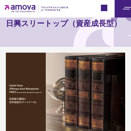
Japan
メ
ニ
日興スリートップ（資産成長型）
ュ
ー