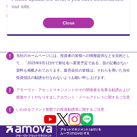
our site.
最新の交付運用報告書
（2021年11月決算）
運用報告書（全体版）
Close
当該ファンドは、運用報告書のみ公開しております。
当社のホームページには、投資者の皆様への情報提供などを目的とし
て、「2025年9月1日付で新社名へ変更予定である」旨の記載がない
資料も掲載されております。販売会社の皆様は、それらを用いた当社
投資信託の勧誘を行なわないようお願い申し上げます。
アモーヴァ・アセットマネジメントやその関係者を名乗る勧誘および
模倣サイトやなりすましアカウント・メールアドレスに関するご注意
いわゆるファンド形態での投資勧誘等に関するご注意
Youtube
X
Instagram
LINE