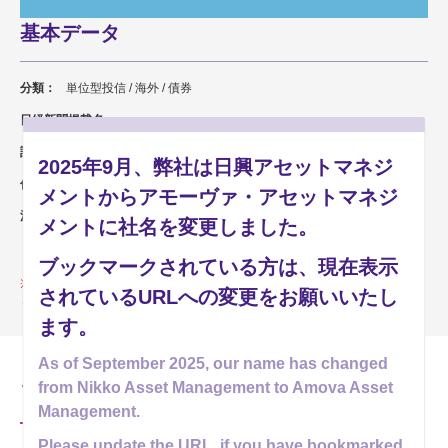
基本データ
分類：
単位型投信 / 海外 / 債券
日経新聞掲載名：
--
設定日：
2015年9月29日
2025年9月、弊社は日興アセットマネジ
信託期間：
2021年11月12日まで
メントからアモーヴァ・アセットマネジ
決算日：
毎年4月10日,10月10日
メントに社名を変更しました。
休業日の場合は翌営業日
ブックマークされている方は、現在表示
このファンドは償還済みです。償還価額は、販売会社もしくはアモーヴ
されているURLへの変更をお願いいたし
ァ・アセットマネジメントまでお問い合わせください。
ます。
As of September 2025, our name has changed
from Nikko Asset Management to Amova Asset
ファンドの資料
Management.
Please update the URL, if you have bookmarked