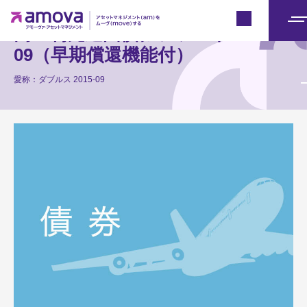
Japan
高金利先進国債券ファンド 2015-
メ
ニ
09（早期償還機能付）
ュ
愛称：ダブルス 2015-09
ー