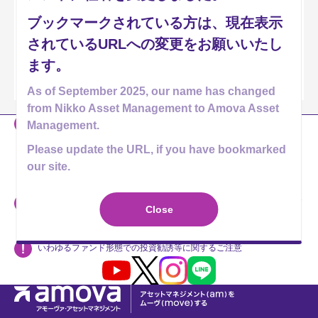
ファイン・ブレンド（毎月分配型）
ブックマークされている方は、現在表示
ファイン・ブレンド（資産成長型）
されているURLへの変更をお願いいたし
ます。
ファイン・ブレンド（奇数月分配型）
As of September 2025, our name has changed
from Nikko Asset Management to Amova Asset
当社のホームページには、投資者の皆様への情報提供などを目的とし
Management.
て、「2025年9月1日付で新社名へ変更予定である」旨の記載がない
Please update the URL, if you have bookmarked
資料も掲載されております。販売会社の皆様は、それらを用いた当社
our site.
投資信託の勧誘を行なわないようお願い申し上げます。
アモーヴァ・アセットマネジメントやその関係者を名乗る勧誘および
Close
模倣サイトやなりすましアカウント・メールアドレスに関するご注意
いわゆるファンド形態での投資勧誘等に関するご注意
Youtube
X
Instagram
LINE