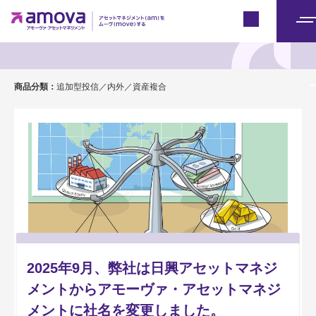
Japan
メ
ファイン・ブレンド
ニ
ュ
商品分類：
追加型投信／内外／資産複合
ー
2025年9月、弊社は日興アセットマネジ
メントからアモーヴァ・アセットマネジ
メントに社名を変更しました。