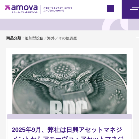
Japan
メ
ミューズニッチ米国ＢＤＣファンド
ニ
ュ
商品分類：
追加型投信／海外／その他資産
ー
2025年9月、弊社は日興アセットマネジ