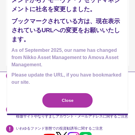
メントからアモーヴァ・アセットマネジ
ミューズニッチ米国ＢＤＣファンド（毎月分配型）
メントに社名を変更しました。
ミューズニッチ米国ＢＤＣファンド（年２回決算型）
ブックマークされている方は、現在表示
ミューズニッチ米国ＢＤＣファンド（為替ヘッジあり・毎月分配
されているURLへの変更をお願いいたし
型）
ます。
ミューズニッチ米国ＢＤＣファンド（為替ヘッジあり・年２回決
As of September 2025, our name has changed
算型）
from Nikko Asset Management to Amova Asset
Management.
Please update the URL, if you have bookmarked
当社のホームページには、投資者の皆様への情報提供などを目的とし
our site.
て、「2025年9月1日付で新社名へ変更予定である」旨の記載がない
資料も掲載されております。販売会社の皆様は、それらを用いた当社
投資信託の勧誘を行なわないようお願い申し上げます。
Close
アモーヴァ・アセットマネジメントやその関係者を名乗る勧誘および
模倣サイトやなりすましアカウント・メールアドレスに関するご注意
いわゆるファンド形態での投資勧誘等に関するご注意