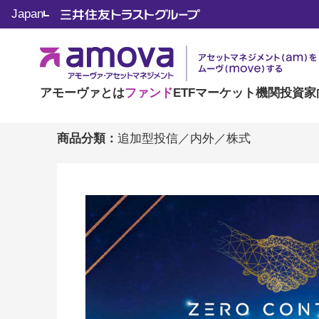
Japan
デジタル・トランスフォ
アモーヴァとは
ファンド
ETF
マーケット
機関投資家
商品分類：
追加型投信／内外／株式