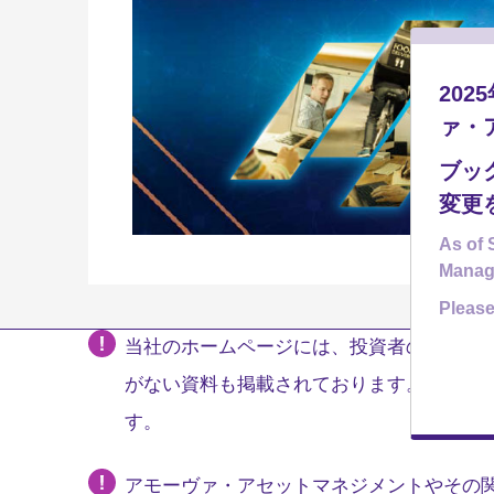
20
ァ・
ブッ
変更
As of 
Manag
Please
当社のホームページには、投資者の皆様への
がない資料も掲載されております。販売会
す。
アモーヴァ・アセットマネジメントやその