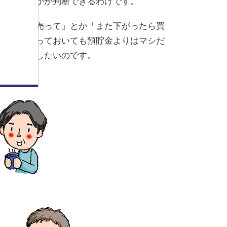
いのかどうかが判断できるわけです。
こそ「一旦売って」とか「また下がったら買
だから、放っておいても預貯金よりはマシだ
トはお勧めしたいのです。