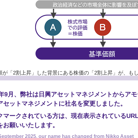
額が「2割上昇」した背景にある株価の「2割上昇」が、も
のであるなら、基準価額12,000円の今は、10,000円の
25年9月、弊社は日興アセットマネジメントからア
も投信の商品性によっては、10,000円の頃の「中身」と
アセットマネジメントに社名を変更しました。
。ファンドマネージャーが、割高になった銘柄を外して、
たら、やはり12,000円は割高とは言えません。
クマークされている方は、現在表示されているUR
をお願いいたします。
いつでも
一番重要なのは「今後、上がるかどうか」
です。
September 2025, our name has changed from Nikko Asset