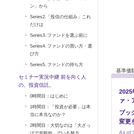
ン」から
Series2.「投信の仕組み」これ
だけは
Series3. ファンドを選ぶ前に
Series4. ファンドの買い方・選
び方
Series5. ファンドの持ち方
基準価
セミナー実況中継 前を向く人
れたも
の、投資信託。
20
そもそ
0時間目：はじめに
ァ・
のです
1時間目：「投資が必要」は本
たとし
ブッ
当に本当なのか？
変更
2時間目：大切なのは「大ざっ
そして
As of 
ぱで楽観的」でいる努力