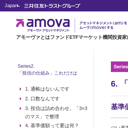
Japan
楽読Basics
（ラクヨミベーシック）
アモーヴァとは
ファンド
ETF
マーケット
機関投資家
Series2.
Ser
「投信の仕組み」これだけは
6.
1. 通帳はないんです
2. 口数なんです
基準
3. 投信は詰め合わせ。「3×3
のマス」で整理
4. 基準価額って要は何？
つい基