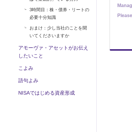
かどう
Manag
3時間目：株・債券・リートの
とはい
Please
必要十分知識
って」
おまけ：少し当社のことを聞
ろう」
いてくださいますか
アモーヴァ・アセットがお伝え
したいこと
こよみ
語句よみ
NISAではじめる資産形成