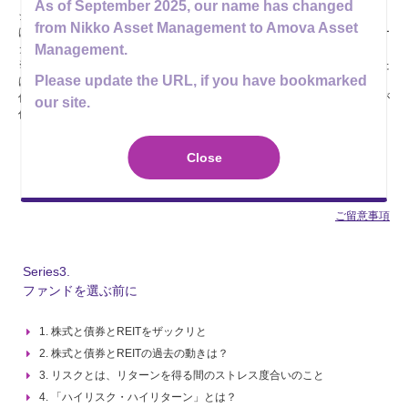
As of September 2025, our name has changed
ジング・マーケット指数（配当込）、S&PグローバルREIT指数（配当込）
from Nikko Asset Management to Amova Asset
は米ドルベースの指数をアモーヴァ・アセットマネジメントが円換算※デー
Management.
タは過去のものであり、将来の運用成果等を約束するものではありません。
※各指数の著作権等の知的財産権その他一切の権利は、各指数の算出元また
Please update the URL, if you have bookmarked
は公表元に帰属します。
信頼できると判断したデータをもとにアモーヴァ・アセットマネジメントが
our site.
作成
Close
ご留意事項
Series3.
ファンドを選ぶ前に
1. 株式と債券とREITをザックリと
2. 株式と債券とREITの過去の動きは？
3. リスクとは、リターンを得る間のストレス度合いのこと
4. 「ハイリスク・ハイリターン」とは？