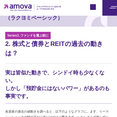
楽読Basics
Japan
メ
（ラクヨミベーシック）
ニ
ュ
ー
Series3. ファンドを選ぶ前に
2. 株式と債券とREITの過去の動き
は？
実は皆似た動きで、シンドイ時も少なくな
い。
しかし「預貯金にはないパワー」があるのも
事実です。
各資産の過去の値動きを調べると、以下のようなグラフに。まず、リーマ