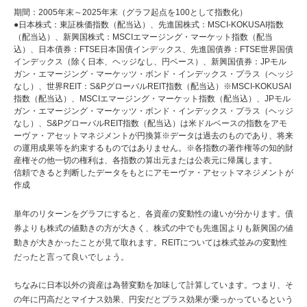
期間：2005年末～2025年末（グラフ起点を100として指数化）
●日本株式：東証株価指数（配当込）、先進国株式：MSCI-KOKUSAI指数
（配当込）、新興国株式：MSCIエマージング・マーケット指数（配当
込）、日本債券：FTSE日本国債インデックス、先進国債券：FTSE世界国債
インデックス（除く日本、ヘッジなし、円ベース）、新興国債券：JPモル
ガン・エマージング・マーケッツ・ボンド・インデックス・プラス（ヘッジ
なし）、世界REIT：S&PグローバルREIT指数（配当込）※MSCI-KOKUSAI
指数（配当込）、MSCIエマージング・マーケット指数（配当込）、JPモル
ガン・エマージング・マーケッツ・ボンド・インデックス・プラス（ヘッジ
なし）、S&PグローバルREIT指数（配当込）は米ドルベースの指数をアモ
ーヴァ・アセットマネジメントが円換算※データは過去のものであり、将来
の運用成果等を約束するものではありません。※各指数の著作権等の知的財
産権その他一切の権利は、各指数の算出元または公表元に帰属します。
信頼できると判断したデータをもとにアモーヴァ・アセットマネジメントが
作成
単年のリターンをグラフにすると、各資産の変動性の違いが分かります。債
券よりも株式の値動きの方が大きく、株式の中でも先進国よりも新興国の値
動きが大きかったことが見て取れます。REITについては株式並みの変動性
だったと言って良いでしょう。
ちなみに日本以外の資産は為替変動を加味して計算しています。つまり、そ
の年に円高だとマイナス効果、円安だとプラス効果が乗っかっているという