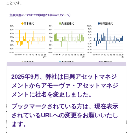
ことです。
2025年9月、弊社は日興アセットマネジ
メントからアモーヴァ・アセットマネジ
メントに社名を変更しました。
ブックマークされている方は、現在表示
期間：1995年～2025年
●日本株式：東証株価指数（配当込）、先進国株式：MSCI-KOKUSAI指数
されているURLへの変更をお願いいたし
（配当込）、新興国株式：MSCIエマージング・マーケット指数（配当
込）、日本債券：FTSE日本国債インデックス、先進国債券：FTSE世界国債
ます。
インデックス（除く日本、ヘッジなし、円ベース）、世界REIT：S&Pグロ
ーバルREIT指数（配当込）※MSCI-KOKUSAI指数（配当込）、MSCIエマー