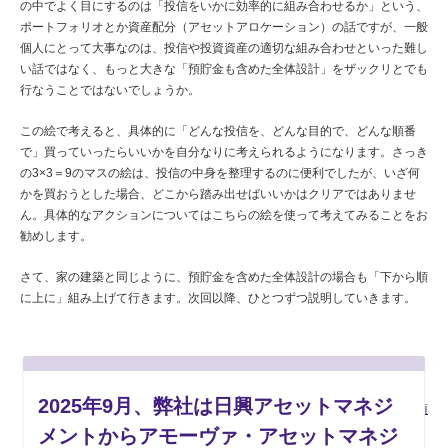
の中でよく目にするのは「投信をいかに効率的に組み合わせるか」という、
ポートフォリオとか資産配分（アセットアロケーション）の話ですが、一般
個人にとって大事なのは、投信や投資資産の適切な組み合わせといった難し
い話ではなく、もっと大きな「預貯金も含めた全体設計」をザックリとでも
行なうことではないでしょうか。
この絵で考えると、具体的に「どんな投信を、どんな目的で、どんな順番
で」買っていったらいいかを自分なりに考えられるようになります。さっき
の3×3＝9のマスの絵は、投信の中身を整理するのに便利でしたが、いざ何
かを買おうとした場合、どこから踏み出せばいいかはクリアではありませ
ん。具体的なアクションについてはこちらの絵を使って考えてみることをお
勧めします。
さて、家の建築と同じように、預貯金を含めた全体設計の場合も「下から順
に上に」組み上げて行きます。次回以降、ひとつずつ説明していきます。
2025年9月、弊社は日興アセットマネジ
ご留意事項
メントからアモーヴァ・アセットマネジ