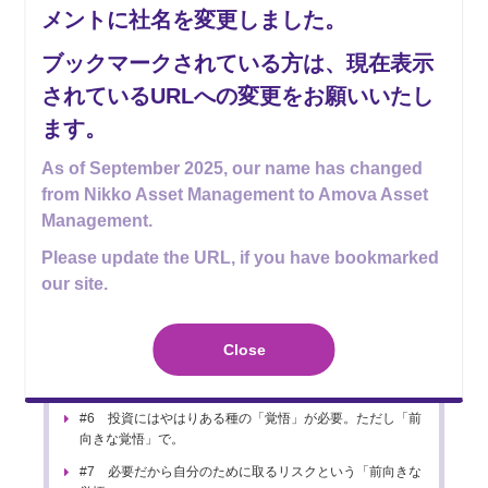
メントに社名を変更しました。
0時間目：はじめに
ブックマークされている方は、現在表示
されているURLへの変更をお願いいたし
ます。
#1 はじめに
As of September 2025, our name has changed
1時間目：「投資が必要」は本当に本
from Nikko Asset Management to Amova Asset
当なのか？
Management.
Please update the URL, if you have bookmarked
our site.
#2 「投資教育」ってなんか変では？
#3 残念ながら一度は元本割れするのが投資信託やETF
Close
#4 1,000万円 も、実は大したことがない？
#5 「何歳の時にいくら持っていたいか」のイメージで十分
#6 投資にはやはりある種の「覚悟」が必要。ただし「前
向きな覚悟」で。
#7 必要だから自分のために取るリスクという「前向きな