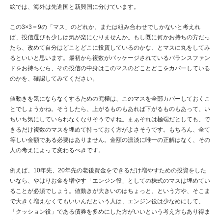
絵では、海外は先進国と新興国に分けています。
この3×3＝9の「マス」のどれか、または組み合わせでしかないと考えれ
ば、投信選びも少しは気が楽になりませんか。もし既に何かお持ちの方だっ
たら、改めて自分はどことどこに投資しているのかな、とマスに丸をしてみ
るといいと思います。最初から複数がパッケージされているバランスファン
ドをお持ちなら、その投信の中身はこのマスのどことどこをカバーしている
のかを、確認してみてください。
値動きを気にならなくするための究極は、このマスを全部カバーしておくこ
とでしょうかね。そうしたら、上がるものもあれば下がるものもあって、い
ちいち気にしていられなくなりそうですね。まぁそれは極端だとしても、で
きるだけ複数のマスを埋めて持っておく方がよさそうです。もちろん、全て
等しい金額である必要はありません。金額の濃淡に唯一の正解はなく、その
人の考えによって変わるべきです。
例えば、10年先、20年先の老後資金をできるだけ増やすための投資をした
いなら、やはりお金を増やす「エンジン役」としての株式のマスは埋めてい
ることが必須でしょう。値動きが大きいのはちょっと、という方や、そこま
で大きく増えなくてもいいんだという人は、エンジン役は少なめにして、
「クッション役」である債券を多めにした方がいいという考え方もあり得ま