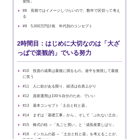
覚悟」
#8 長期ではイメージしづらいので、数年で区切って考え
る
#9 5,000万円計画 年代別のコンセプト
2時間目：はじめに大切なのは「大ざ
っぱで楽観的」でいる努力
#10 投資の成果は最後に測るもの。途中を無視して最後
に笑う
#11 人に欲がある限り、経済は右肩上がり
#12 資産運用は100％自分のため、でいい
#13 基本コンセプト「土台と柱と器」
#14 まずは「基礎工事」から 。そして「ぶれない土台」
#15 株式の柱 ～「丸ごと買い」と「成長産業しばり」
#16 インカムの器 ～「土台と柱と器」を考えることが、