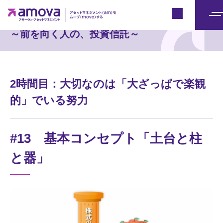
セミナー実況中継
Japan
メ
～前を向く人の、投資信託～
ニ
ュ
ー
2時間目：大切なのは「大ざっぱで楽観
的」でいる努力
#13 基本コンセプト「土台と柱
と器」