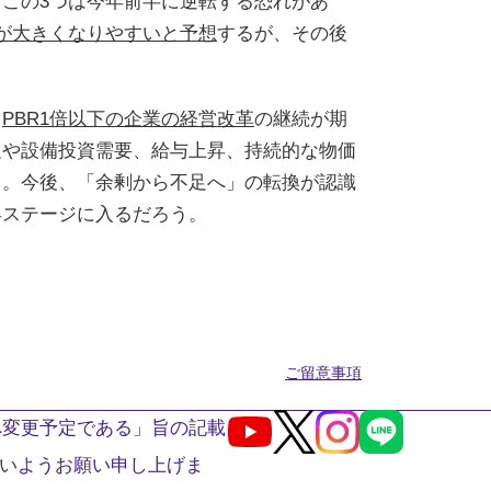
。この3つは今年前半に逆転する恐れがあ
が大きくなりやすいと予想
するが、その後
も
PBR1倍以下の企業の経営改革
の継続が期
足や設備投資需要、給与上昇、持続的な物価
る。今後、「余剰から不足へ」の転換が認識
昇ステージに入るだろう。
ご留意事項
へ変更予定である」旨の記載
Youtube
X
Instagram
LINE
いようお願い申し上げま