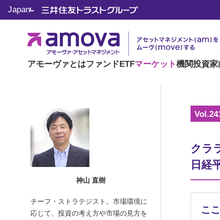
マーケット情報
Japan
KAMIYAMA Report
アモーヴァとは
ファンド
ETF
マーケット
機関投資家
Vol.24
クラ
日経
神山 直樹
チーフ・ストラテジスト。市場環境に
こ
応じて、投資の考え方や市場の見方を