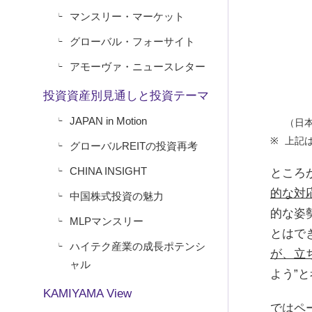
マンスリー・マーケット
グローバル・フォーサイト
アモーヴァ・ニュースレター
投資資産別見通しと投資テーマ
JAPAN in Motion
（日
上記
グローバルREITの投資再考
CHINA INSIGHT
ところ
的な対
中国株式投資の魅力
的な姿
MLPマンスリー
とはで
ハイテク産業の成長ポテンシ
が、立
ャル
よう”
KAMIYAMA View
ではペ