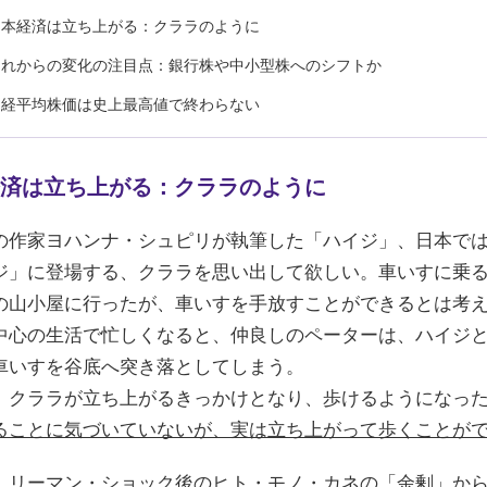
日本経済は立ち上がる：クララのように
これからの変化の注目点：銀行株や中小型株へのシフトか
日経平均株価は史上最高値で終わらない
済は立ち上がる：クララのように
の作家ヨハンナ・シュピリが執筆した「ハイジ」、日本で
ジ」に登場する、クララを思い出して欲しい。車いすに乗
の山小屋に行ったが、車いすを手放すことができるとは考
中心の生活で忙しくなると、仲良しのペーターは、ハイジ
車いすを谷底へ突き落としてしまう。
、クララが立ち上がるきっかけとなり、歩けるようになっ
ることに気づいていないが、実は立ち上がって歩くことが
、
リーマン・ショック後のヒト・モノ・カネの「余剰」
か