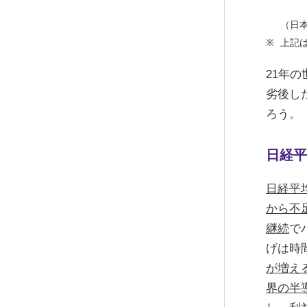
（日
上記
21年
劣後し
ろう。
日経平
日経平均
から不
継続
で
げは時
が増え
界の半