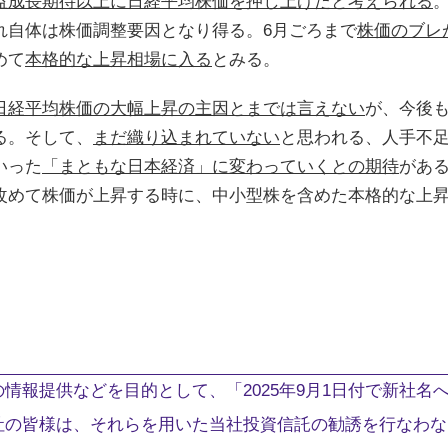
益成長期待以上に日経平均株価を押し上げたと考えられる
れ自体は株価調整要因となり得る。6月ごろまで
株価のブレ
めて
本格的な上昇相場に入る
とみる。
日経平均株価の大幅上昇の主因とまでは言えない
が、今後
る。そして、
まだ織り込まれていない
と思われる、人手不
いった
「まともな日本経済」に変わっていくとの期待
があ
改めて株価が上昇する時に、中小型株を含めた本格的な上
情報提供などを目的として、「2025年9月1日付で新社名
社の皆様は、それらを用いた当社投資信託の勧誘を行なわな