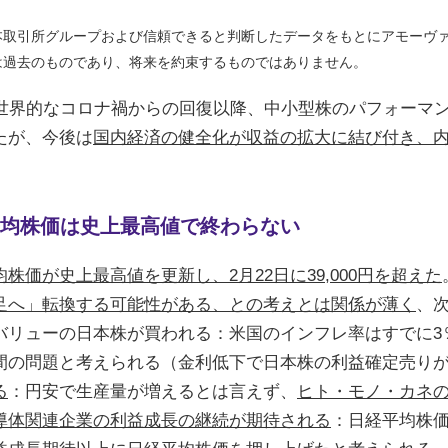
本取引所グループおよび信頼できると判断したデータをもとにアモーヴ
は過去のものであり、将来を約束するものではありません。
の世界的なコロナ禍からの回復以降、中小型株のパフォーマ
たが、今後は
国内経済の健全化が収益の拡大に結び付き、
均株価は史上最高値で終わらない
株価が史上最高値を更新し、2月22日に39,000円を超えた
足へ」転換する可能性がある、との考えとは関係が薄く
、
バリューの日本株が買われる：米国のインフレ率はすでに3
間の問題と考えられる（金利低下で日本株の利益確定売り
る
：円安で生産量が増えるとは言えず、
ヒト・モノ・カネ
導体関連企業の利益成長の継続が期待される
：日経平均株