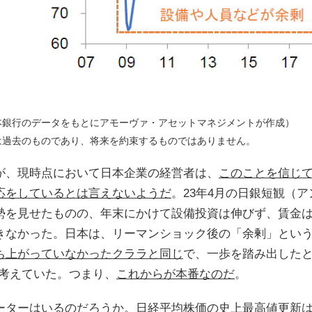
本銀行のデータをもとにアモーヴァ・アセットマネジメントが作成）
は過去のものであり、将来を約束するものではありません。
が、現時点において日本企業の経営者は、
このことを信じ
応をしているとは言えないようだ
。23年4月の日銀短観（
勢を見せたものの、年末にかけて設備投資は伸びず、賃金
きなかった。日本は、リーマンショック後の「余剰」とい
ち上がっていなかったクララと同じ
で、一歩を踏み出したと
と考えていた。つまり、
これからが本番なのだ
。
ーターはいるのだろうか。日経平均株価の史上最高値更新