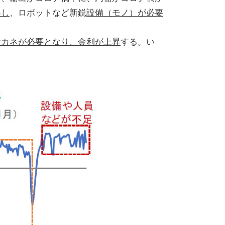
昇し
、ロボットなど新鋭
設備（モノ）が必要
おカネが必要となり、金利が上昇
する。い