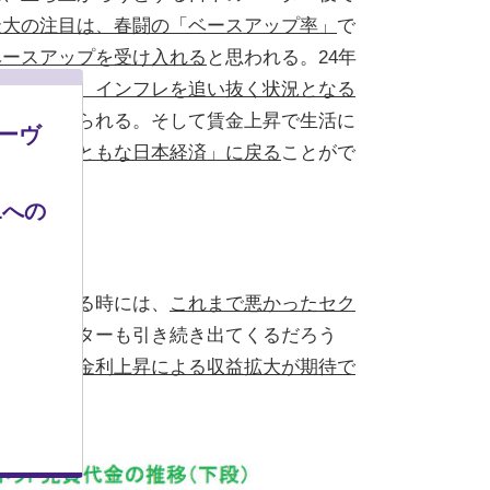
最大の注目は、春闘の「ベースアップ率」
で
ベースアップを受け入れる
と思われる。24年
賃金上昇が、インフレを追い抜く状況となる
先
だと考えられる。そして賃金上昇で生活に
モーヴ
長する「まともな日本経済」に戻る
ことがで
Lへの
か
が立ち上がる時には、
これまで悪かったセク
随するセクターも引き続き出てくるだろう
賃金上昇や金利上昇による収益拡大が期待で