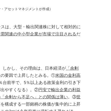
ァ・アセットマネジメントが作成）
ンスは、大型・輸出関連株に対して相対的に
内需関連の中小型企業が市場で注目される
だ
。しかし、その理由は、日本経済が
「余剰
次の要因で上昇したとみる。①
米国の金利高
％台前半で、5％以上ある政策金利の引き下
が出やすくなる）。②
円安で輸出企業の利益
の「余剰から不足へ」との関係は薄い
。③
世
価を構成する一部銘柄の株価が集中的に上昇