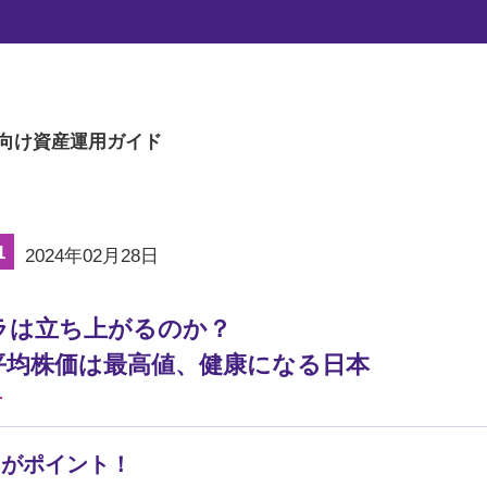
s
投資戦略やファイナンス理論に関わってきた
上げます。
向け
資産運用ガイド
1
2024年02月28日
ラは立ち上がるのか？
平均株価は最高値、健康になる日本
こがポイント！