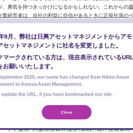
が、勇気を持つきっかけになるかもしれない。これからの
企業経営者は、自社の利益に自信があるときに正規社員の
経済は、
インフレ率が緩やかになり、人手不足継続に伴う
。まずは、
多くの経営者が体力の回復に自信を持つことが
25年9月、弊社は日興アセットマネジメントからア
できた人々が旅行やレジャーへ向かえば、
自国の需要で成
アセットマネジメントに社名を変更しました。
クマークされている方は、現在表示されているUR
をお願いいたします。
らの変化の注目点：銀行株や中小型株へのシフト
September 2025, our name has changed from Nikko Asset
ら不足へ変わった（歩けるようになった）日本（クララ）
ement to Amova Asset Management.
回復
が注目される。半導体関連のような成長トレンドに追
 update the URL, if you have bookmarked our site.
らに、
例えば内需に関わる中小型株や銀行株など、国内の
クター
が注目される。
Close