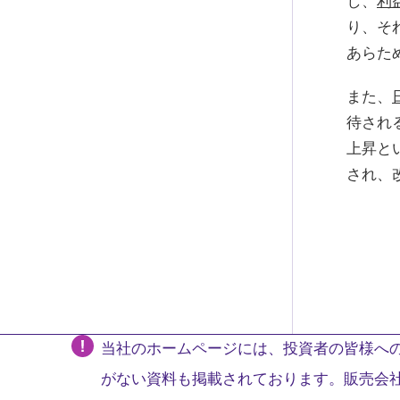
し、
利
り、そ
あらた
また、
待され
上昇と
され、
当社のホームページには、投資者の皆様への
がない資料も掲載されております。販売会