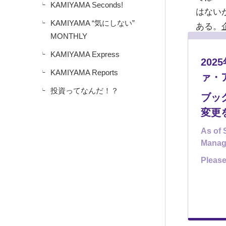
KAMIYAMA Seconds!
はない
KAMIYAMA “気にしない”
ある。
MONTHLY
の日本
KAMIYAMA Express
だろう
20
余裕が
KAMIYAMA Reports
ァ・
きる。
投資ってなんだ！？
ブッ
変更
これか
As of 
余剰か
Manag
ターの
Please
が、さ
きるセ