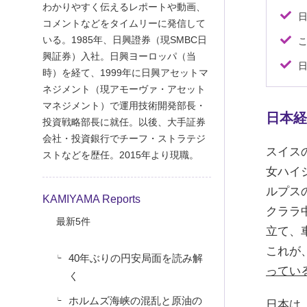
わかりやすく伝えるレポートや動画、
コメントなどをタイムリーに発信して
いる。1985年、日興證券（現SMBC日
興証券）入社。日興ヨーロッパ（当
時）を経て、1999年に日興アセットマ
ネジメント（現アモーヴァ・アセット
マネジメント）で運用技術開発部長・
日本経
投資戦略部長に就任。以後、大手証券
会社・投資銀行でチーフ・ストラテジ
スイス
ストなどを歴任。2015年より現職。
女ハイ
ルプス
KAMIYAMA Reports
クララ
最新5件
立て、
これが
40年ぶりの円安局面を読み解
ってい
く
ホルムズ海峡の混乱と原油の
日本は