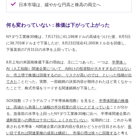
日本市場は、緩やかな円高と株高の両立へ
何も変わっていない：株価は下がって上がった
NYダウ工業株30種は、7月17日に41,198米ドルの高値をつけた後、8月5日
に38,703米ドルまで下落したが、8月23日現在41,000米ドル台を回復し、
下落直前の7月31日の水準を上回っている。
8月上旬の米国発株価下落の理由は、主に二つあった。一つは、
半導体・
AI（人工知能）関連企業について、AI向けの投資額が大きすぎるのではない
か、売上増で株価は回復するのか、リスクが高いのでは、といった指摘が出
てきた
ことだった。実際、一部銘柄の決算内容が期待されたほど良くなかっ
たことで、株式市場をリードする関連銘柄が下落した。
SOX指数（フィラデルフィア半導体株指数）を見ると、
半導体関連の株価
は、高値から急落した値幅の半分程度の戻りにとどまっている
ことが分か
る。急落前の水準を上回ったNYダウ工業株30種に比べ、半導体関連企業の
過剰投資への懸念は十分に払しょくされていない
。短期的には、これから発
表される半導体・AI関連企業の決算内容が良好かどうかが注目されるが、
長
い目で見れば関連業種の成長は継続し、市場心理は徐々に回復する
と考え