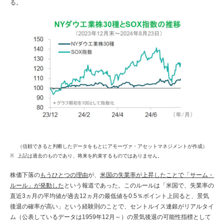
る。
（信頼できると判断したデータをもとにアモーヴァ・アセットマネジメントが作成）
上記は過去のものであり、将来を約束するものではありません。
株価下落の
もうひとつの理由
が、
米国の失業率が上昇したことで「サーム・
ルール」が発動した
という報道であった。このルールは「米国で、失業率の
直近3ヵ月の平均値が過去12ヵ月の最低値を0.5％ポイント上回ると、景気
後退の確率が高い」という経験則のことで、セントルイス連銀がリアルタイ
ム（公表しているデータは1959年12月～）の景気後退の可能性指標として