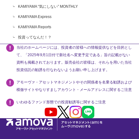
KAMIYAMA “気にしない” MONTHLY
KAMIYAMA Express
KAMIYAMA Reports
投資ってなんだ！？
当社のホームページには、投資者の皆様への情報提供などを目的とし
て、「2025年9月1日付で新社名へ変更予定である」旨の記載がない
資料も掲載されております。販売会社の皆様は、それらを用いた当社
投資信託の勧誘を行なわないようお願い申し上げます。
アモーヴァ・アセットマネジメントやその関係者を名乗る勧誘および
模倣サイトやなりすましアカウント・メールアドレスに関するご注意
いわゆるファンド形態での投資勧誘等に関するご注意
Youtube
X
Instagram
LINE