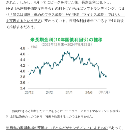
された。しかし、4月下旬にピークを付けた後、長期金利は低下し、
FRB（米連邦準備制度理事会）の
利下げがあればソフトランディング
、つま
り
「景気は減速（低めのプラス成長）だが後退（マイナス成長）ではない」
を実現するという見方
に変わっている。長期金利は来年中ごろまで4％前後
で推移するだろう。
（信頼できると判断したデータをもとにアモーヴァ・アセットマネジメントが作成）
上記は過去のものであり、将来を約束するものではありません。
年初来の米国市場の変動は、ほとんどがセンチメントによるもの
であって、