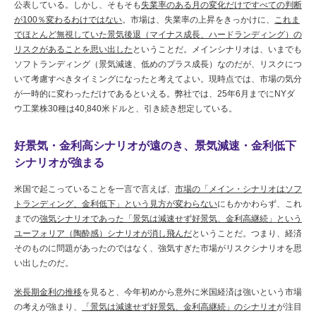
公表している。しかし、そもそも
失業率のある月の変化だけですべての判断
が100％変わるわけではない
。市場は、失業率の上昇をきっかけに、
これま
でほとんど無視していた景気後退（マイナス成長、ハードランディング）の
リスクがあることを思い出した
ということだ。メインシナリオは、いまでも
ソフトランディング（景気減速、低めのプラス成長）なのだが、リスクにつ
いて考慮すべきタイミングになったと考えてよい。現時点では、市場の気分
が一時的に変わっただけであるといえる。弊社では、25年6月までにNYダ
ウ工業株30種は40,840米ドルと、引き続き想定している。
好景気・金利高シナリオが遠のき、景気減速・金利低下
シナリオが強まる
米国で起こっていることを一言で言えば、
市場の「メイン・シナリオはソフ
トランディング、金利低下」という見方が変わらない
にもかかわらず、これ
までの
強気シナリオであった「景気は減速せず好景気、金利高継続」という
ユーフォリア（陶酔感）シナリオが消し飛んだ
ということだ。つまり、経済
そのものに問題があったのではなく、強気すぎた市場がリスクシナリオを思
い出したのだ。
米長期金利の推移
を見ると、今年初めから意外に米国経済は強いという市場
の考えが強まり、
「景気は減速せず好景気、金利高継続」のシナリオ
が注目