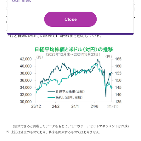
our site.
で、
ヒト・モノ・カネの不足
が続く。
人手不足継続で賃金上昇率がインフレ
率を上回れば、消費がさらに好調
となり、
設備投資の拡大も継続
しよう。円
相場の動きに左右されずに
内需がけん引する日本株
は、
銀行株などが指数を
Close
押し上げ、内需に強い中小型株が回復すると期待
される。弊社では、25年6
月までに日経平均株価は41,000円台に回復し、米ドル（対円）はFRBの利
下げと日銀の利上げの継続で143円程度と想定している。
（信頼できると判断したデータをもとにアモーヴァ・アセットマネジメントが作成）
上記は過去のものであり、将来を約束するものではありません。