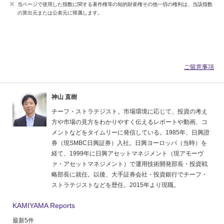
当ページで使用した指数に関する著作権等の知的財産権その他一切の権利は、当該指数
の算出元または公表元に帰属します。
ご留意事項
神山 直樹
チーフ・ストラテジスト。市場環境に応じて、投資の考え
方や市場の見方をわかりやすく伝えるレポートや動画、コ
メントなどをタイムリーに発信している。1985年、日興證
券（現SMBC日興証券）入社。日興ヨーロッパ（当時）を
経て、1999年に日興アセットマネジメント（現アモーヴ
ァ・アセットマネジメント）で運用技術開発部長・投資戦
略部長に就任。以後、大手証券会社・投資銀行でチーフ・
ストラテジストなどを歴任。2015年より現職。
KAMIYAMA Reports
最新5件