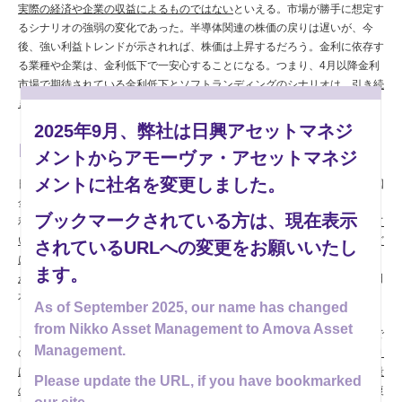
実際の経済や企業の収益によるものではない
といえる。市場が勝手に想定す
るシナリオの強弱の変化であった。半導体関連の株価の戻りは遅いが、今
後、強い利益トレンドが示されれば、株価は上昇するだろう。金利に依存す
る業種や企業は、金利低下で一安心することになる。つまり、4月以降金利
市場で期待されている
金利低下とソフトランディングのシナリオは、引き続
き有効
である。
2025年9月、弊社は日興アセットマネジ
日本市場は、緩やかな円高と株高の両立へ
メントからアモーヴァ・アセットマネジ
メントに社名を変更しました。
日本市場は、米国市場の
センチメントの変化をまともに受け止めた
上、米国
金利市場で4月から徐々に抜け出し始めていた「景気は減速せず好景気、金
ブックマークされている方は、現在表示
利高継続」という
シナリオが、ヘッジファンドなど足の速い投資家に残って
いた
ため、為替市場では
円キャリーの巻き戻し
、株式市場では
先物指数など
されているURLへの変更をお願いいたし
に売り
が出たと考える。簡単に言えば、
お金を借りて取引している投資家
ます。
が、急な動きに耐えられなくなった
か、
損切りルールに抵触して
米ドルと日
本株の
売り注文を一度に出した
とみられる。
As of September 2025, our name has changed
from Nikko Asset Management to Amova Asset
これからの日本市場は、
円高でも株高になる
とみている。すでに、現時点で
Management.
の混乱の回復過程で、
米ドル（対円）の戻りは遅いが、日経平均株価の戻り
は相対的に早い
。
米国がソフトランディングとなれば、日本からの輸入数量
Please update the URL, if you have bookmarked
の悪化は限定的
だろう。日本は輸出数量の維持と国内のコロナ禍からの回復