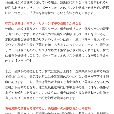
資産配分が米国株式に偏っている場合、短期的に大きな下落に見舞われる可
能性もあります。そこで、ポートフォリオのリスクを低減させるための選択
肢の一つとして、「債券を併せ持つ」という方法が考えられます。
株式と債券は、リスク・リターン水準や値動きが異なる
一般に、株式は高リスク・高リターン、債券は低リスク・低リターンの資産
と言われています。両者の過去の中長期での実績（円ベース）を比べると、
米国の主要な株価指数のリスクやリターンは高く、最大下落率（最大ドロー
ダウン：高値から最も下落した値）も大きくなっています。一方で、債券は
リターンは低いものの、リスクや最大下落率も小さく抑えられており、株式
に債券を併せ持つことで、ポートフォリオのリスク低減につながると考えら
れます【グラフ①】。
また、値動きの特徴として、株式は景気が上向き、企業業績が改善する局面
で価格が上昇し、景気後退時には企業業績の悪化に伴ない価格が下落する傾
向にあります。一方、債券は景気が上向くと市中金利も上昇傾向となるため
価格が下落傾向となり、逆に景気後退時には市中金利の低下に伴ない価格が
上昇する傾向にあります。このように、債券は株式と異なる値動きの特徴を
有しており、資産としての分散効果が期待されます。
為替変動の影響も考慮すると、長期債への分散投資がより有効
ただし、円ベースでの両資産の値動きの相関係数＊に着目すると、長期債は