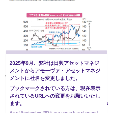
2025年9月、弊社は日興アセットマネジ
メントからアモーヴァ・アセットマネジ
（信頼できると判断した情報をもとにアモーヴァ・アセットマネジメントが作成）
上記は過去のものであり、将来を約束するものではありません。
メントに社名を変更しました。
ブックマークされている方は、現在表示
されているURLへの変更をお願いいたし
ます。
ご留意事項
As of September 2025, our name has changed