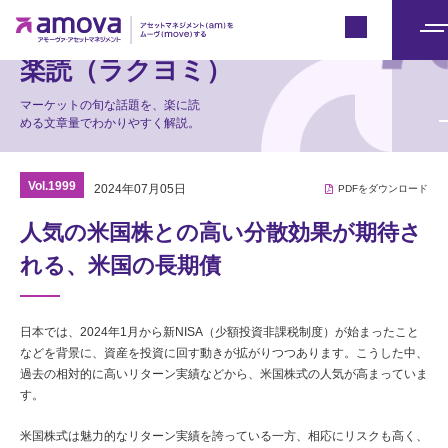
マーケット情報
Japan
メ
楽読（ラクヨミ）
ニ
ュ
マーケットの旬な話題を、楽に読
める文章量でわかりやすく解説。
ー
Vol.1999
2024年07月05日
PDFをダウンロード
人気の米国株との高い分散効果が期待さ
れる、米国の長期債
日本では、2024年1月から新NISA（少額投資非課税制度）が始まったこと
などを背景に、資産を投資に回す動きが拡がりつつあります。こうした中、
過去の相対的に高いリターン実績などから、米国株式の人気が高まっていま
す。
米国株式は魅力的なリターン実績を誇っている一方、相応にリスクも高く、