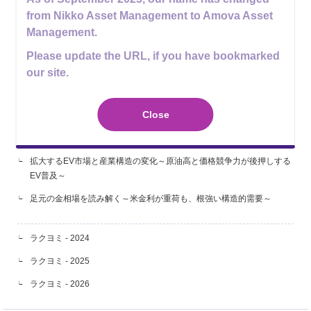
楽読（ラクヨミ）
from Nikko Asset Management to Amova Asset
Management.
最新5件
Please update the URL, if you have bookmarked
日銀は政策金利を据え置き～インフレ警戒色をやや強め、利上げペー
our site.
スを速める可能性に言及～
8月の金融政策、政治・経済イベント
Close
米政策金利、5会合連続の据え置き～年内に1回の利上げとの見方が有
力ながら、9月の利上げ観測は後退～
拡大するEV市場と産業構造の変化～原油高と価格競争力が後押しする
EV普及～
足元の金相場を読み解く～米金利が重荷も、根強い構造的需要～
ラクヨミ - 2024
ラクヨミ - 2025
ラクヨミ - 2026