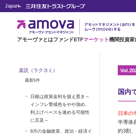
マーケット情報
Japan
楽読（ラクヨミ）
アモーヴァとは
ファンド
ETF
マーケット
機関投資家
楽読（ラクヨミ）
Vol.20
最新5件
国内
日銀は政策金利を据え置き～
インフレ警戒色をやや強め、
利上げペースを速める可能性
日本の
に言及～
半導体
約3割
8月の金融政策、政治・経済イ