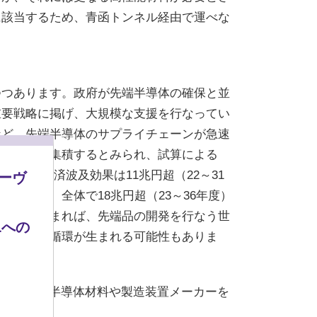
に該当するため、青函トンネル経由で運べな
つつあります。政府が先端半導体の確保と並
重要戦略に掲げ、大規模な支援を行なってい
など、先端半導体のサプライチェーンが急速
ライヤーが集積するとみられ、試算による
全体の経済波及効果は11兆円超（22～31
モーヴ
を含め、全体で18兆円超（23～36年度）
造能力が高まれば、先端品の開発を行なう世
Lへの
、更なる好循環が生まれる可能性もありま
中、日本の半導体材料や製造装置メーカーを
待されます。