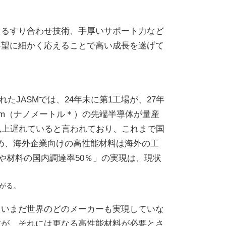
えるすり合わせ技術、手厚いサポート力など
要望に細かく応えることで高い成長を遂げて
たJASMでは、24年末に第1工場が、27年
nm（ナノメートル＊）の先端半導体が量産
以上遅れていると言われており、これまで国
ため、海外企業向けの高性能材料は海外の工
や材料の国内調達率50％」の実現は、現状
がる。
、いまだ世界のどのメーカーも実現していな
ますが、それには更なる高性能材料が必要とさ