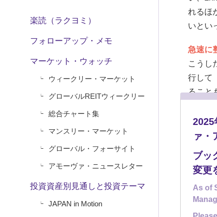
れるほ
楽読（ラクヨミ）
いとい
フォローアップ・メモ
急速に
マーケット・ウォッチ
こうし
行して
ウィークリー・マーケット
ること
グローバルREITウィークリー
に整い
総合チャート集
と、T
20
マンスリー・マーケット
年）と
ァ・
の経済
グローバル・フォーサイト
ブッ
界の半
アモーヴァ・ニュースレター
変更
す。
投資資産別見通しと投資テーマ
As of 
Manag
今後も
JAPAN in Motion
はじめ
Please