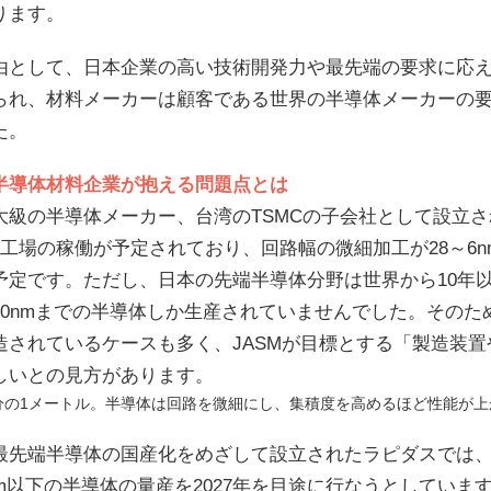
ります。
由として、日本企業の高い技術開発力や最先端の要求に応
られ、材料メーカーは顧客である世界の半導体メーカーの
た。
半導体材料企業が抱える問題点とは
大級の半導体メーカー、台湾のTSMCの子会社として設立され
2工場の稼働が予定されており、回路幅の微細加工が28～6
予定です。ただし、日本の先端半導体分野は世界から10年
40nmまでの半導体しか生産されていませんでした。その
造されているケースも多く、JASMが目標とする「製造装置
しいとの見方があります。
億分の1メートル。半導体は回路を微細にし、集積度を高めるほど性能が上
最先端半導体の国産化をめざして設立されたラピダスでは
nm以下の半導体の量産を2027年を目途に行なうとしてい