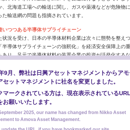
か、北海道工場への輸送に関し、ガスや薬液などが危険物
った輸送網の問題も指摘されています。
整いつつある半導体サプライチェーン
た状況を受け、日本の半導体材料企業は次々に態勢を整え
「半導体サプライチェーンの強靭化」を経済安全保障上の
もあり、足元で半導体材料や装置企業の投資が活発化する
始めています。今後は先端半導体工場の周辺に多くのサプ
SMCが工場を構える熊本県に進出・投資する企業は170社超、
25年9月、弊社は日興アセットマネジメントからア
されるほか、ラピダスの拠点、北海道では、関連サプライヤー
アセットマネジメントに社名を変更しました。
効果となる見込みです。このほか、国内で最先端材料の製
クマークされている方は、現在表示されているUR
導体メーカーの研究拠点を日本に誘致する効果も期待され
をお願いいたします。
September 2025, our name has changed from Nikko Asset
ement to Amova Asset Management.
AI向けなどで先端半導体市場が大きく拡大するとみられる
、関連する多くの周辺産業にも中長期的な恩恵が及ぶと期
 update the URL, if you have bookmarked our site.