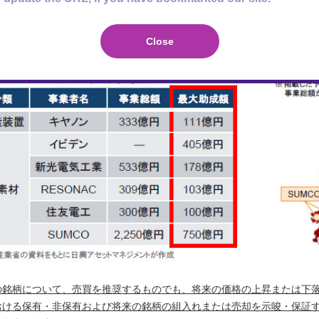
Close
の銘柄について、売買を推奨するものでも、将来の価格の上昇または下
おける保有・非保有および将来の銘柄の組入れまたは売却を示唆・保証