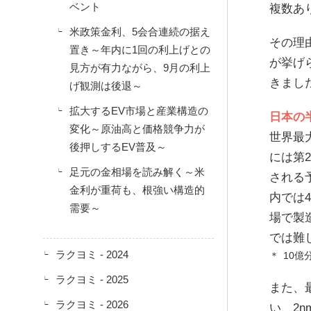
ベント
複数あ
米政策金利、5会合連続の据え
その理
置き～年内に1回の利上げとの
が挙げ
見方が有力ながら、9月の利上
きまし
げ観測は後退～
拡大するEV市場と産業構造の
日本の
変化～原油高と価格競争力が
世界最
後押しするEV普及～
には第
足元の金相場を読み解く～米
される
金利が重荷も、根強い構造的
内では
需要～
場で製
では難
ラクヨミ - 2024
10
ラクヨミ - 2025
また、
ラクヨミ - 2026
い、2