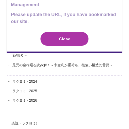
Management.
日銀は政策金利を据え置き～インフレ警戒色をやや強め、利上げペー
Please update the URL, if you have bookmarked
スを速める可能性に言及～
our site.
8月の金融政策、政治・経済イベント
米政策金利、5会合連続の据え置き～年内に1回の利上げとの見方が有
Close
力ながら、9月の利上げ観測は後退～
拡大するEV市場と産業構造の変化～原油高と価格競争力が後押しする
EV普及～
足元の金相場を読み解く～米金利が重荷も、根強い構造的需要～
ラクヨミ - 2024
ラクヨミ - 2025
ラクヨミ - 2026
楽読（ラクヨミ）