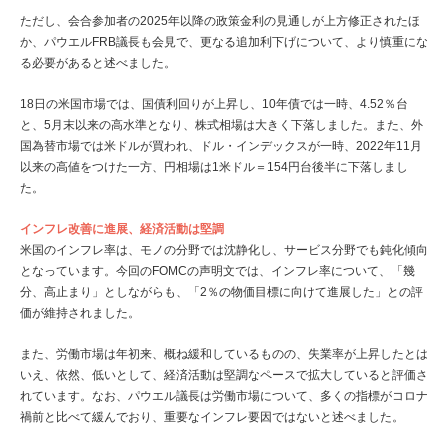
ただし、会合参加者の2025年以降の政策金利の見通しが上方修正されたほ
か、パウエルFRB議長も会見で、更なる追加利下げについて、より慎重にな
る必要があると述べました。
18日の米国市場では、国債利回りが上昇し、10年債では一時、4.52％台
と、5月末以来の高水準となり、株式相場は大きく下落しました。また、外
国為替市場では米ドルが買われ、ドル・インデックスが一時、2022年11月
以来の高値をつけた一方、円相場は1米ドル＝154円台後半に下落しまし
た。
インフレ改善に進展、経済活動は堅調
米国のインフレ率は、モノの分野では沈静化し、サービス分野でも鈍化傾向
となっています。今回のFOMCの声明文では、インフレ率について、「幾
分、高止まり」としながらも、「2％の物価目標に向けて進展した」との評
価が維持されました。
また、労働市場は年初来、概ね緩和しているものの、失業率が上昇したとは
いえ、依然、低いとして、経済活動は堅調なペースで拡大していると評価さ
れています。なお、パウエル議長は労働市場について、多くの指標がコロナ
禍前と比べて緩んでおり、重要なインフレ要因ではないと述べました。