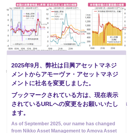
米労働統計局、全米経済研究所（NBER）、FRBなどの信頼できると判断したデータを
2025年9月、弊社は日興アセットマネジ
もとにアモーヴァ・アセットマネジメントが作成
上記は過去のものおよび見通しであり、将来を約束するものではありません。
メントからアモーヴァ・アセットマネジ
メントに社名を変更しました。
ブックマークされている方は、現在表示
されているURLへの変更をお願いいたし
ご留意事項
ます。
楽読（ラクヨミ）
As of September 2025, our name has changed
from Nikko Asset Management to Amova Asset
最新5件