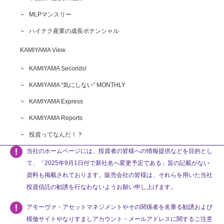
MLPマンスリー
ハイテク産業の成長ポテンシャル
KAMIYAMA View
KAMIYAMA Seconds!
KAMIYAMA “気にしない” MONTHLY
KAMIYAMA Express
KAMIYAMA Reports
投資ってなんだ！？
当社のホームページには、投資者の皆様への情報提供などを目的とし
て、「2025年9月1日付で新社名へ変更予定である」旨の記載がない
資料も掲載されております。販売会社の皆様は、それらを用いた当社
投資信託の勧誘を行なわないようお願い申し上げます。
アモーヴァ・アセットマネジメントやその関係者を名乗る勧誘および
模倣サイトやなりすましアカウント・メールアドレスに関するご注意