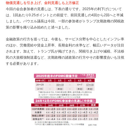
物価見通しを引き上げ、金利見通しも上方修正
今回の会合参加者の見通しは、下表の通りです。2025年の利下げについて
は、1回あたり0.25ポイントとの前提で、前回見通しの4回から2回へと半減
しました。パウエル議長は今回、一部の参加者がトランプ次期政権の関税政
策の影響を織り込み始めたと述べました。
金融政策の行方を巡っては、今後も、サービス分野を中心としたインフレ率
のほか、労働需給や賃金上昇率、長期金利の水準など、幅広いデータが注目
されます。加えて、トランプ氏が掲げてきた、関税引き上げや減税、不法移
民の大規模強制送還など、次期政権の諸政策の行方やその影響度合いも注視
する必要があります。