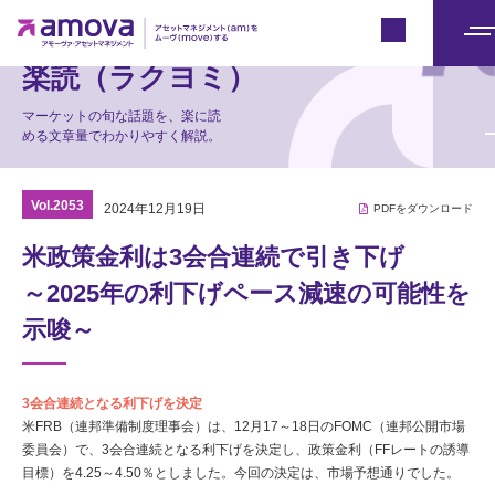
マーケット情報
Japan
メ
楽読（ラクヨミ）
ニ
ュ
マーケットの旬な話題を、楽に読
める文章量でわかりやすく解説。
ー
Vol.2053
2024年12月19日
PDFをダウンロード
米政策金利は3会合連続で引き下げ
～2025年の利下げペース減速の可能性を
示唆～
3会合連続となる利下げを決定
米FRB（連邦準備制度理事会）は、12月17～18日のFOMC（連邦公開市場
委員会）で、3会合連続となる利下げを決定し、政策金利（FFレートの誘導
目標）を4.25～4.50％としました。今回の決定は、市場予想通りでした。