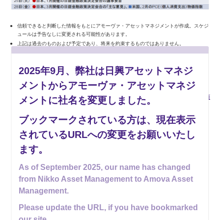
信頼できると判断した情報をもとにアモーヴァ・アセットマネジメントが作成。スケジ
ュールは予告なしに変更される可能性があります。
上記は過去のものおよび予定であり、将来を約束するものではありません。
2025年9月、弊社は日興アセットマネジ
メントからアモーヴァ・アセットマネジ
ご留意事項
メントに社名を変更しました。
ブックマークされている方は、現在表示
楽読（ラクヨミ）
されているURLへの変更をお願いいたし
最新5件
ます。
日銀は政策金利を据え置き～インフレ警戒色をやや強め、利上げペー
As of September 2025, our name has changed
スを速める可能性に言及～
from Nikko Asset Management to Amova Asset
8月の金融政策、政治・経済イベント
Management.
米政策金利、5会合連続の据え置き～年内に1回の利上げとの見方が有
Please update the URL, if you have bookmarked
力ながら、9月の利上げ観測は後退～
our site.