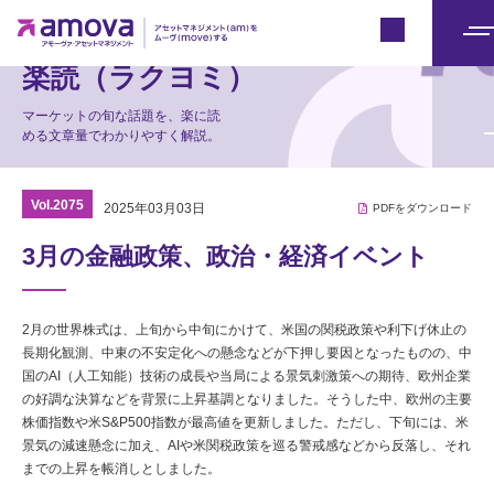
マーケット情報
Japan
メ
楽読（ラクヨミ）
ニ
ュ
マーケットの旬な話題を、楽に読
める文章量でわかりやすく解説。
ー
Vol.2075
2025年03月03日
PDFをダウンロード
3月の金融政策、政治・経済イベント
2月の世界株式は、上旬から中旬にかけて、米国の関税政策や利下げ休止の
長期化観測、中東の不安定化への懸念などが下押し要因となったものの、中
国のAI（人工知能）技術の成長や当局による景気刺激策への期待、欧州企業
の好調な決算などを背景に上昇基調となりました。そうした中、欧州の主要
株価指数や米S&P500指数が最高値を更新しました。ただし、下旬には、米
景気の減速懸念に加え、AIや米関税政策を巡る警戒感などから反落し、それ
までの上昇を帳消しとしました。