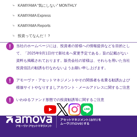
KAMIYAMA “気にしない” MONTHLY
KAMIYAMA Express
KAMIYAMA Reports
投資ってなんだ！？
当社のホームページには、投資者の皆様への情報提供などを目的とし
て、「2025年9月1日付で新社名へ変更予定である」旨の記載がない
資料も掲載されております。販売会社の皆様は、それらを用いた当社
投資信託の勧誘を行なわないようお願い申し上げます。
アモーヴァ・アセットマネジメントやその関係者を名乗る勧誘および
模倣サイトやなりすましアカウント・メールアドレスに関するご注意
いわゆるファンド形態での投資勧誘等に関するご注意
Youtube
X
Instagram
LINE