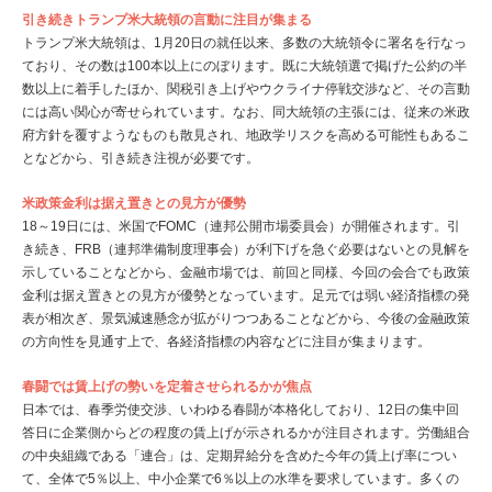
引き続きトランプ米大統領の言動に注目が集まる
トランプ米大統領は、1月20日の就任以来、多数の大統領令に署名を行なっ
ており、その数は100本以上にのぼります。既に大統領選で掲げた公約の半
数以上に着手したほか、関税引き上げやウクライナ停戦交渉など、その言動
には高い関心が寄せられています。なお、同大統領の主張には、従来の米政
府方針を覆すようなものも散見され、地政学リスクを高める可能性もあるこ
となどから、引き続き注視が必要です。
米政策金利は据え置きとの見方が優勢
18～19日には、米国でFOMC（連邦公開市場委員会）が開催されます。引
き続き、FRB（連邦準備制度理事会）が利下げを急ぐ必要はないとの見解を
示していることなどから、金融市場では、前回と同様、今回の会合でも政策
金利は据え置きとの見方が優勢となっています。足元では弱い経済指標の発
表が相次ぎ、景気減速懸念が拡がりつつあることなどから、今後の金融政策
の方向性を見通す上で、各経済指標の内容などに注目が集まります。
春闘では賃上げの勢いを定着させられるかが焦点
日本では、春季労使交渉、いわゆる春闘が本格化しており、12日の集中回
答日に企業側からどの程度の賃上げが示されるかが注目されます。労働組合
の中央組織である「連合」は、定期昇給分を含めた今年の賃上げ率につい
て、全体で5％以上、中小企業で6％以上の水準を要求しています。多くの