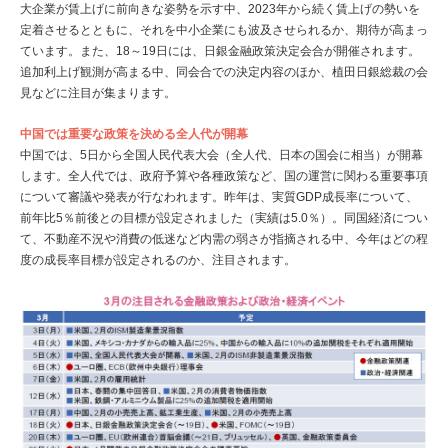
大企業が賃上げに前向きな姿勢を示す中、2023年から続く賃上げの勢いを
定着させるとともに、それを中小企業にも波及させられるか、期待が高まっ
ています。また、18～19日には、日銀金融政策決定会合が開催されます。
追加利上げ観測が高まる中、同会合での決定内容のほか、植田日銀総裁の会
見などに注目が集まります。
中国では重要な政策を決める全人代が開幕
中国では、5日から全国人民代表大会（全人代、日本の国会に相当）が開幕
します。全人代では、政府予算や各種政策など、国の運営に関わる重要事項
について審議や発表が行なわれます。昨年は、実質GDP成長率について、
前年比5％前後との目標が設定されました（実績は5.0％）。同国経済につい
て、不動産不況や消費の低迷など内需の弱さが指摘される中、今年はどの程
度の成長率目標が設定されるのか、注目されます。