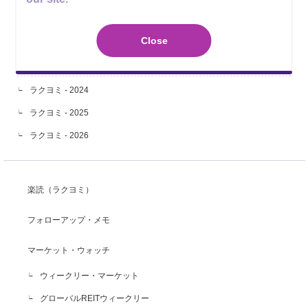
拡大するEV市場と産業構造の変化～原油高と価格競争力が後押しする
EV普及～
Close
足元の金相場を読み解く～米金利が重荷も、根強い構造的需要～
ラクヨミ - 2024
ラクヨミ - 2025
ラクヨミ - 2026
楽読（ラクヨミ）
フォローアップ・メモ
マーケット・ウォッチ
ウィークリー・マーケット
グローバルREITウィークリー