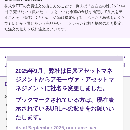
株式やETFの売買注文の出し方のことで、例えば「△△△の株式を“○○○
円で”売りたい（買いたい）」といった希望の金額を指定して注文を出
すことを、指値注文といい、金額は指定せずに「△△△の株式をいくら
でもいいから買いたい（売りたい）」といった銘柄と株数のみを指定し
た注文の仕方を成行注文といいます。
前へ
次へ
まずはじめに～口座開設
信用取引
2025年9月、弊社は日興アセットマネ
ジメントからアモーヴァ・アセットマ
ETFとは?
ネジメントに社名を変更しました。
Step.1 ETFとは?
ブックマークされている方は、現在表
ETFとは?
示されているURLへの変更をお願いい
ETFの特色
たします。
ETFの種類
世界のETF事情
As of September 2025, our name has