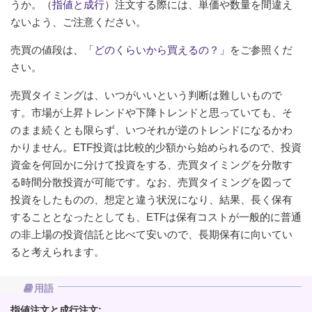
うか。（
指値と成行
）注文する際には、単価や数量を間違え
ないよう、ご注意ください。
売買の値段は、「
どのくらいから買えるの？
」をご参照くだ
さい。
売買タイミングは、いつがいいという判断は難しいもので
す。市場が上昇トレンドや下降トレンドと思っていても、そ
のまま続くとも限らず、いつそれが逆のトレンドになるかわ
かりません。ETF投資は比較的少額から始められるので、投資
資金を何回かに分けて投資をする、売買タイミングを分散す
る時間分散投資が可能です。なお、売買タイミングを図って
投資をしたものの、想定と違う状況になり、結果、長く保有
することとなったとしても、ETFは保有コストが一般的に普通
の非上場の投資信託と比べて安いので、長期保有に向いてい
ると考えられます。
用語
指値注文と成行注文: