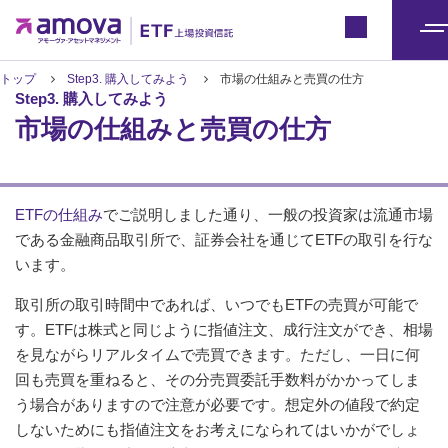
ETFトップ
Japan
メ
ニ
トップ
Step3. 購入してみよう
市場の仕組みと売買の仕方
Step3. 購入してみよう
ュ
市場の仕組みと売買の仕方
ー
ETFの仕組み
でご説明しました通り、一般の投資家は流通市場
である金融商品取引所で、証券会社を通じてETFの取引を行な
います。
取引所の取引時間中であれば、いつでもETFの売買が可能で
す。ETFは株式と同じように指値注文、成行注文ができ、相場
を見ながらリアルタイムで売買できます。ただし、一日に何
回も売買を重ねると、その分売買委託手数料がかかってしま
う場合がありますので注意が必要です。想定外の値段で約定
しないためにも指値注文をお考えになられてはいかがでしょ