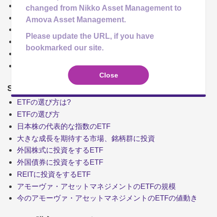
ETFと投資信託、株式の違い
changed from Nikko Asset Management to
ETFの仕組み
Amova Asset Management.
指数と基準価額と市場価格
Please update the URL, if you have
需給による市場価格のずれ
bookmarked our site.
ETFの基準価額とは?
どのくらいから買える？
Close
Step.2 ETFの選び方は?
ETFの選び方は?
ETFの選び方
日本株の代表的な指数のETF
大きな成長を期待する市場、銘柄群に投資
外国株式に投資をするETF
外国債券に投資をするETF
REITに投資をするETF
アモーヴァ・アセットマネジメントのETFの規模
今のアモーヴァ・アセットマネジメントのETFの値動き