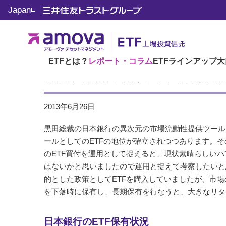
Japan
トップ
コラム もっと知りたいETF
No.30 日本銀行から
コラム もっと知りたいETF
No.30 日本銀行からETF
ETFとは？
レポート・コラム
ETFラインアップ
大
市場の流動性を提供するために、日銀が日経平均とTOPI
大。長期にわたり購入、保有するスタイルは、投資手法
2013年6月26日
黒田総裁の日本銀行の異次元の市場流動性提供ツール
ールとしてのETFの地位が確立されつつあります。そ
のETF買付を運用として捉えると、現状素晴らしい
はないかと思いましたので運用と捉えて考察したいと
的とした政策としてETFを購入していましたが、市
を下落時に保有し、長期保有を行なうと、大きなリタ
日本銀行のETF保有状況