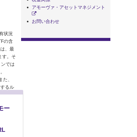
アモーヴァ・アセットマネジメント
お問い合わせ
保有状況
Fの含
損は、最
ります。そ
ョンでは
す。
また、
をするル
モー
L