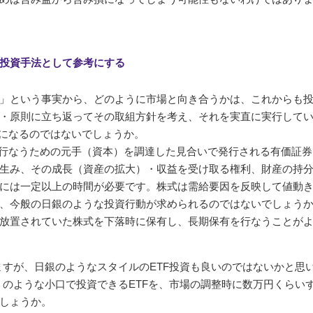
投資手法として参考にする
」という事実から、どのように市場と向き合うかは、これからも
・原則に立ち返ってその取組方針を考え、それを実直に実行して
考になるのではないでしょうか。
を行なうための元手（資本）を調達した見合いで発行される有価証券
生み、その成長（資産の拡大）・収益を受け取る権利、財産の持
には一定以上の時間が必要です。株式は需給要因を反映して値動
、今般の日銀のような投資行動が求められるのではないでしょう
放置されていた株式を下落時に保有し、長期保有を行なうことが
ますが、日銀のようなスタイルのETF投資も良いのではないかと思
）
のような小口で投資できるETFを、市場の調整時に数万円くらい
しょうか。