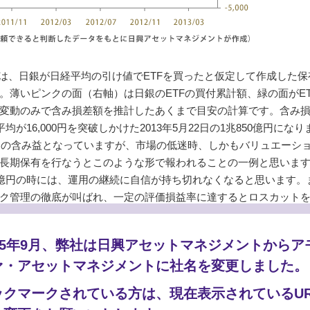
ラフは、日銀が日経平均の引け値でETFを買ったと仮定して作成した
薄いピンクの面（右軸）は日銀のETFの買付累計額、緑の面がET
変動のみで含み損差額を推計したあくまで目安の計算です。含み
平均が16,000円を突破しかけた2013年5月22日の1兆850億円にな
01億円の含み益となっていますが、市場の低迷時、しかもバリュエーシ
長期保有を行なうとこのような形で報われることの一例と思いま
144億円の時には、運用の継続に自信が持ち切れなくなると思います。
ク管理の徹底が叫ばれ、一定の評価損益率に達するとロスカット
025年9月、弊社は日興アセットマネジメントからア
ァ・アセットマネジメントに社名を変更しました。
ックマークされている方は、現在表示されているUR