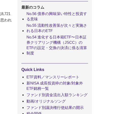
最新のコラム
,721
No.56 債券の興味深い特性と投資す
る意味
と思われ
No.55 流動性改善策が次々と実施さ
れる日本のETF
No.54 進化する日本籍ETF〜日本証
券クリアリング機構（JSCC）の
ETFの設定・交換の決済に係る清算
制度
Quick Links
ETF資料／マンスリーレポート
新NISA 成長投資枠の対象/対象外
ETF銘柄一覧
ファンド別資金流出入額ランキング
動画/オリジナルソング
ファンド別議決権行使結果の開示
税金関係