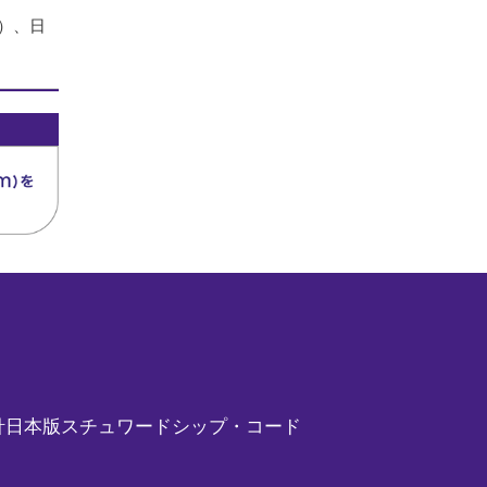
）、日
針
日本版スチュワードシップ・コード