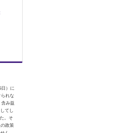
t
5日）に
けられな
・含み益
定してし
した。そ
銀の政策
ません。