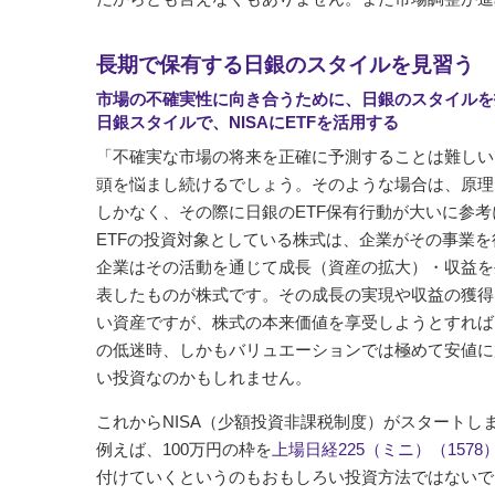
長期で保有する日銀のスタイルを見習う
市場の不確実性に向き合うために、日銀のスタイルを
日銀スタイルで、NISAにETFを活用する
「不確実な市場の将来を正確に予測することは難しい
頭を悩まし続けるでしょう。そのような場合は、原理
しかなく、その際に日銀のETF保有行動が大いに参
ETFの投資対象としている株式は、企業がその事業
企業はその活動を通じて成長（資産の拡大）・収益を
表したものが株式です。その成長の実現や収益の獲得
い資産ですが、株式の本来価値を享受しようとすれば
の低迷時、しかもバリュエーションでは極めて安値に
い投資なのかもしれません。
これからNISA（少額投資非課税制度）がスタートし
例えば、100万円の枠を
上場日経225（ミニ）（1578
付けていくというのもおもしろい投資方法ではないで