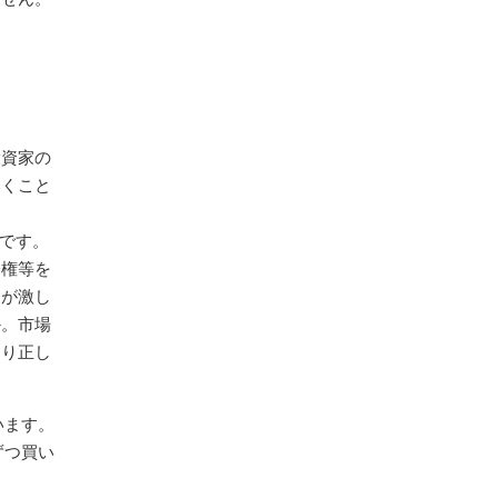
投資家の
いくこと
です。
分権等を
きが激し
か。市場
より正し
います。
ずつ買い