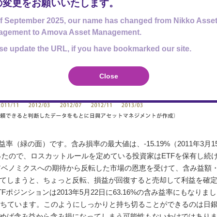
の変更をお願いいたします。
f September 2025, our name has changed from Nikko Asse
agement to Amova Asset Management.
se update the URL, if you have bookmarked our site.
Close
（緑の面）です。含み損率の最大値は、-15.19%（2011年3月1
ったので、ロスカットルールを定めている投資家はETFを保有し続
・アベノミクスへの期待から反転した市場の恩恵を受けて、含み益額
てしまうと、ちょっと反転、損益が回復すると売却して利益を確
ジンションは2013年5月22日に63.16%の含み益率にもなりま
落ちています。このようにしっかりと持ち切ることができるのは日
めば含み益から含み損になってしまう可能性もないわけではあり