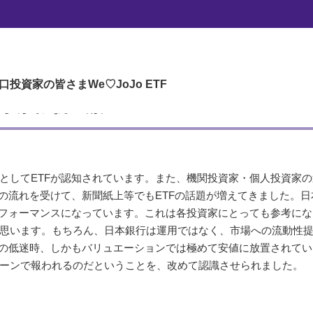
ETFの投資手法を学ぶ
の投資手法を学ぶ
口投資家の皆さま
We♡JoJo ETF
XのETFを買い始めて2年半が経過。日本株式市場の上昇に伴ない、含み
として参考になるのでは。
としてETFが認知されています。また、機関投資家・個人投資家の
の流れを受けて、新聞紙上等でもETFの話題が増えてきました。日
パフォーマンスになっています。これは各投資家にとっても参考にな
思います。もちろん、日本銀行は運用ではなく、市場への流動性
場の低迷時、しかもバリュエーションでは極めて安値に放置されてい
ーンで報われるのだということを、改めて認識させられました。