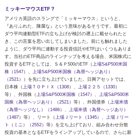
ミッキーマウスETF？
アメリカ英語のスラングで「ミッキーマウス」というと、
『ありふれた、陳腐な』という意味があるそうです。最初に
ダウ平均連動型ETFの立ち上げが検討の遡上に載せられたと
き、この言葉を思い出してしまいました。前にも触れました
ように、ダウ平均に連動する投資信託やETFはいくつもありま
す。当社のETF商品のラインナップを考える場合、米国株式に
投資するETFとしては、Ｓ＆Ｐ500のETF（
上場S&P500米国
株（1547）
、
上場S&P500米国株（為替ヘッジあり）
（2521）
）を先に立ち上げていました。日興アセットでは、
日本株（
上場ＴＯＰＩＸ（1308）
、
上場２２５（1330）
等）、外国株（
上場S&P500米国株（1547）
、
上場S&P500米
国株（為替ヘッジあり）（2521）
等）、外国債券（
上場米債
（為替ヘッジなし）（1486）
、
上場米債（為替ヘッジあり）
（1487）
等）、リート（
上場Ｊリート（1345）
、
上場Ｊリー
ト（ミニ）（2552）
等）を立ち上げており、組み合わせ分散
投資の基本となるETFをラインアップしているので、さらに新