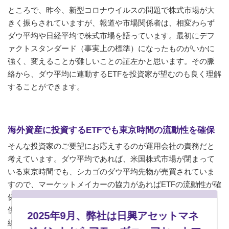
ところで、昨今、新型コロナウイルスの問題で株式市場が大
きく振らされていますが、報道や市場関係者は、相変わらず
ダウ平均や日経平均で株式市場を語っています。最初にデフ
ァクトスタンダード（事実上の標準）になったものがいかに
強く、変えることが難しいことの証左かと思います。その脈
絡から、ダウ平均に連動するETFを投資家が望むのも良く理解
することができます。
海外資産に投資するETFでも東京時間の流動性を確保
そんな投資家のご要望にお応えするのが運用会社の責務だと
考えています。ダウ平均であれば、米国株式市場が閉まって
いる東京時間でも、シカゴのダウ平均先物が売買されていま
すので、マーケットメイカーの協力があればETFの流動性が確
保できます。あるマーケットメイカーからシードマネーの提
供、かつ、市場流動性提供の確約を得たことから、投資家目
2025年9月、弊社は日興アセットマネ
線でのETFの質も確保できると判断しました。