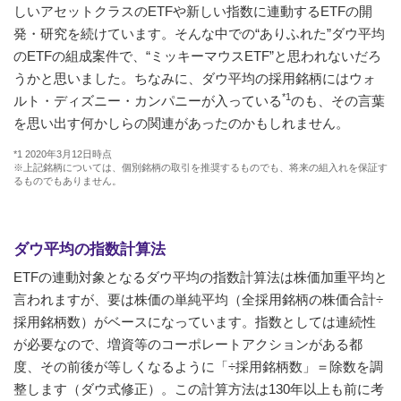
しいアセットクラスのETFや新しい指数に連動するETFの開
発・研究を続けています。そんな中での“ありふれた”ダウ平均
のETFの組成案件で、“ミッキーマウスETF”と思われないだろ
うかと思いました。ちなみに、ダウ平均の採用銘柄にはウォ
*1
ルト・ディズニー・カンパニーが入っている
のも、その言葉
を思い出す何かしらの関連があったのかもしれません。
*1 2020年3月12日時点
※上記銘柄については、個別銘柄の取引を推奨するものでも、将来の組入れを保証す
るものでもありません。
ダウ平均の指数計算法
ETFの連動対象となるダウ平均の指数計算法は株価加重平均と
言われますが、要は株価の単純平均（全採用銘柄の株価合計÷
採用銘柄数）がベースになっています。指数としては連続性
が必要なので、増資等のコーポレートアクションがある都
度、その前後が等しくなるように「÷採用銘柄数」＝除数を調
整します（ダウ式修正）。この計算方法は130年以上も前に考