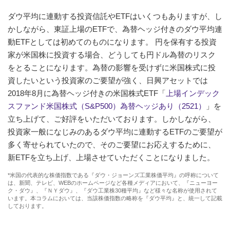
ダウ平均に連動する投資信託やETFはいくつもありますが、し
かしながら、東証上場のETFで、為替ヘッジ付きのダウ平均連
動ETFとしては初めてのものになります。 円を保有する投資
家が米国株に投資する場合、どうしても円ドル為替のリスク
をとることになります。為替の影響を受けずに米国株式に投
資したいという投資家のご要望が強く、日興アセットでは
2018年8月に為替ヘッジ付きの米国株式ETF「
上場インデック
スファンド米国株式（S&P500）為替ヘッジあり（2521）
」を
立ち上げて、ご好評をいただいております。しかしながら、
投資家一般になじみのあるダウ平均に連動するETFのご要望が
多く寄せられていたので、そのご要望にお応えするために、
新ETFを立ち上げ、上場させていただくことになりました。
*米国の代表的な株価指数である『ダウ・ジョーンズ工業株価平均』の呼称について
は、新聞、テレビ、WEBのホームページなど各種メディアにおいて、『ニューヨー
ク・ダウ』、『ＮＹダウ』、『ダウ工業株30種平均』など様々な名称が使用されて
います。本コラムにおいては、当該株価指数の略称を『ダウ平均』と、統一して記載
しております。