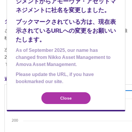
ジメントからアモーヴァ・アセットマ
ネジメントに社名を変更しました。
ブックマークされている方は、現在表
ダウ平均の新ETFに投資＝分散投資効果
示されているURLへの変更をお願いい
さて、このダウ平均の新ETFに投資する効果、意味を過去の推
移から見てみたいと思います。
たします。
次のグラフは、リーマンショック（2008年9月15日）の前の
As of September 2025, our name has
2007年12月末を基準にダウ平均（為替ヘッジ）、日経平均、
changed from Nikko Asset Management to
Amova Asset Management.
ＴＯＰＩＸの推移を見たグラフです。
Please update the URL, if you have
過去の指数の推移（2007年12月31日～2020年2月28日）
bookmarked our site.
Close