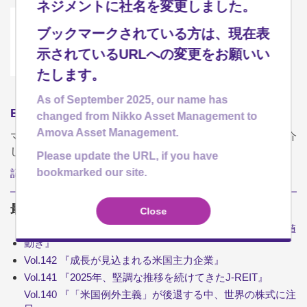
ネジメントに社名を変更しました。
ブックマークされている方は、現在表
示されているURLへの変更をお願いい
たします。
As of September 2025, our name has
ETF 知って役立つ JoJoマーケット
changed from Nikko Asset Management to
Amova Asset Management.
マーケットの状況を解説しながら、当社のETFの魅力をご紹介
します。
Please update the URL, if you have
bookmarked our site.
記事一覧
最新のJoJoマーケット
Close
Vol.143 『一般企業と異なる事業モデルが映す、銀行株の値
動き』
Vol.142 『成長が見込まれる米国主力企業』
Vol.141 『2025年、堅調な推移を続けてきたJ-REIT』
Vol.140 『「米国例外主義」が後退する中、世界の株式に注