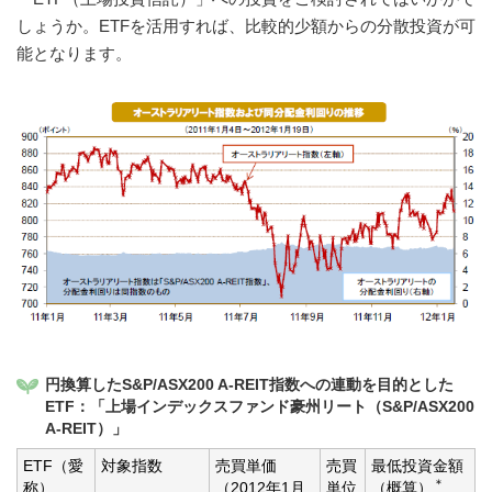
しょうか。ETFを活用すれば、比較的少額からの分散投資が可
能となります。
円換算したS&P/ASX200 A-REIT指数への連動を目的とした
ETF：「上場インデックスファンド豪州リート（S&P/ASX200
A-REIT）」
ETF（愛
対象指数
売買単価
売買
最低投資金額
＊
称）
（2012年1月
単位
（概算）