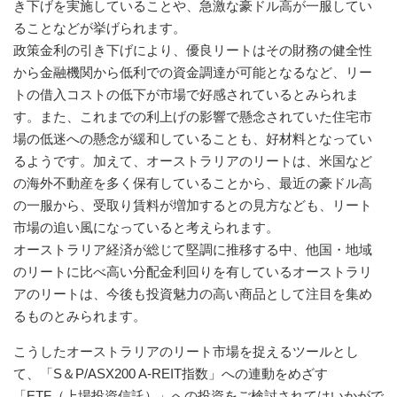
き下げを実施していることや、急激な豪ドル高が一服してい
ることなどが挙げられます。
政策金利の引き下げにより、優良リートはその財務の健全性
から金融機関から低利での資金調達が可能となるなど、リー
トの借入コストの低下が市場で好感されているとみられま
す。また、これまでの利上げの影響で懸念されていた住宅市
場の低迷への懸念が緩和していることも、好材料となってい
るようです。加えて、オーストラリアのリートは、米国など
の海外不動産を多く保有していることから、最近の豪ドル高
の一服から、受取り賃料が増加するとの見方なども、リート
市場の追い風になっていると考えられます。
オーストラリア経済が総じて堅調に推移する中、他国・地域
のリートに比べ高い分配金利回りを有しているオーストラリ
アのリートは、今後も投資魅力の高い商品として注目を集め
るものとみられます。
こうしたオーストラリアのリート市場を捉えるツールとし
て、「S＆P/ASX200 A-REIT指数」への連動をめざす
「ETF（上場投資信託）」への投資をご検討されてはいかがで