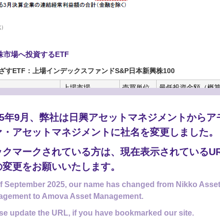
成）
市場へ投資するETF
ざすETF：上場インデックスファンドS&P日本新興株100
上場市場
売買単位
最低投資金額（概
年6月20日終値）
東京証券取引所
100口
105,100円
025年9月、弊社は日興アセットマネジメントからア
ァ・アセットマネジメントに社名を変更しました。
料などの費用は含みません。
ックマークされている方は、現在表示されているUR
のではありません。
の変更をお願いいたします。
f September 2025, our name has changed from Nikko Asse
からのお知らせ
agement to Amova Asset Management.
se update the URL, if you have bookmarked our site.