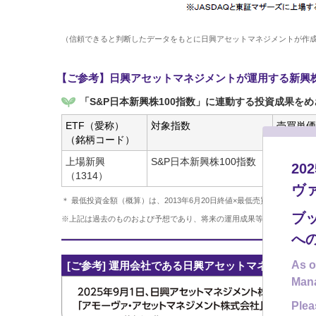
（信頼できると判断したデータをもとに日興アセットマネジメントが作
【ご参考】日興アセットマネジメントが運用する新興株
「S&P日本新興株100指数」に連動する投資成果をめ
ETF（愛称）
対象指数
売買単価
（銘柄コード）
（2013
上場新興
S&P日本新興株100指数
1,051円
2
（1314）
ヴ
＊ 最低投資金額（概算）は、2013年6月20日終値×最低売買単位。手数
ブ
※上記は過去のものおよび予想であり、将来の運用成果等を約束するも
へ
As o
[ご参考] 運用会社である日興アセットマネジメント
Man
Plea