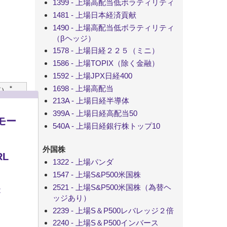
1399 - 上場高配当低ボラティリティ
1481 - 上場日本経済貢献
1490 - 上場高配当低ボラティリティ
（βヘッジ）
1578 - 上場日経２２５（ミニ）
1586 - 上場TOPIX（除く金融）
1592 - 上場JPX日経400
1698 - 上場高配当
＊
算）
213A - 上場日経半導体
399A - 上場日経高配当50
モー
540A - 上場日経銀行株トップ10
外国株
L
1322 - 上場パンダ
1547 - 上場S&P500米国株
2521 - 上場S&P500米国株（為替ヘ
t
ッジあり）
2239 - 上場S＆P500レバレッジ２倍
2240 - 上場S＆P500インバース