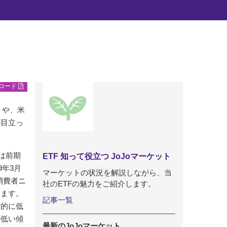
ンロード
りや、米
が目立っ
は前期
ETF 知って役立つ JoJoマーケット
年3月
マーケットの状況を解説しながら、当
消費者ニ
社のETFの魅力をご紹介します。
います。
記事一覧
対的に低
が低い傾
最新のJoJoマーケット