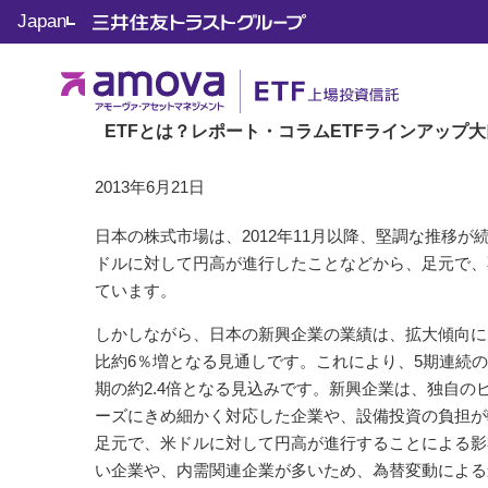
Japan
トップ
ETF 知って役立つ JoJoマーケット
Vol.55 
ETF 知って役立つ JoJoマーケット
Vol.55 新興企業の業績拡
ETFとは？
レポート・コラム
ETFラインアップ
大
2013年6月21日
日本の株式市場は、2012年11月以降、堅調な推移
ドルに対して円高が進行したことなどから、足元で、
ています。
しかしながら、日本の新興企業の業績は、拡大傾向にあ
比約6％増となる見通しです。これにより、5期連続の
期の約2.4倍となる見込みです。新興企業は、独自
ーズにきめ細かく対応した企業や、設備投資の負担が
足元で、米ドルに対して円高が進行することによる影
い企業や、内需関連企業が多いため、為替変動による