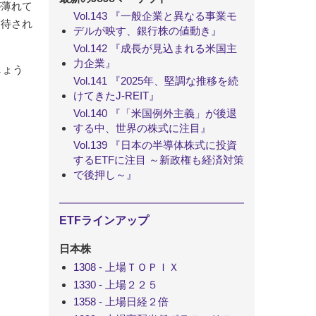
が薄れて
Vol.143 『一般企業と異なる事業モ
期待され
デルが映す、銀行株の値動き』
Vol.142 『成長が見込まれる米国主
力企業』
しょう
Vol.141 『2025年、堅調な推移を続
けてきたJ-REIT』
Vol.140 『「米国例外主義」が後退
する中、世界の株式に注目』
Vol.139 『日本の半導体株式に投資
するETFに注目 ～新政権も経済対策
で後押し～』
ETFラインアップ
日本株
1308 - 上場ＴＯＰＩＸ
1330 - 上場２２５
1358 - 上場日経２倍