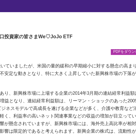
『新興企業の業績拡大に注目』
大に注目
口投資家の皆さま
We♡JoJo ETF
PDFをダウ
が続いていましたが、米国の量的緩和の早期縮小に対する懸念の高ま
不安定な動きとなり、特に大きく上昇していた新興株市場の下落
り、新興株市場に上場する企業の2014年3月期の連結経常利益額
増益となり、連結経常利益額は、リーマン・ショックのあった2009
のビジネスモデルで高成長を遂げる企業などが多く、介護や教育など
軽く、利益率の高いネット関連事業などの収益の増加が目立って
響が懸念されていますが、新興株市場には、海外売上高比率が相
影響は限定的であると考えられます。新興企業の株式は、流動性