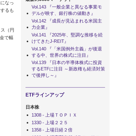
えになっ
Vol.143 『一般企業と異なる事業モ
持するも
デルが映す、銀行株の値動き』
Vol.142 『成長が見込まれる米国主
力企業』
クス（円
Vol.141 『2025年、堅調な推移を続
金で幅
けてきたJ-REIT』
Vol.140 『「米国例外主義」が後退
する中、世界の株式に注目』
Vol.139 『日本の半導体株式に投資
するETFに注目 ～新政権も経済対策
で後押し～』
ETFラインアップ
日本株
1308 - 上場ＴＯＰＩＸ
1330 - 上場２２５
1358 - 上場日経２倍