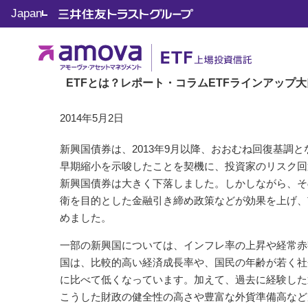
Japan
トップ
ETF 知って役立つ JoJoマーケット
Vol.76 
ETF 知って役立つ JoJoマーケット
Vol.76 回復基調の継続
ETFとは？
レポート・コラム
ETFラインアップ
大
2014年5月2日
新興国債券は、2013年9月以降、おおむね回復基調
早期縮小を示唆したことを契機に、投資家のリスク回
新興国債券は大きく下落しました。しかしながら、そ
衛を目的とした金融引き締め政策などが効果を上げ、
めました。
一部の新興国については、インフレ率の上昇や経常赤
国は、比較的高い経済成長率や、国民の年齢が若く社
に比べて低くなっています。加えて、過去に経験した
こうした財政の健全性の高さや豊富な外貨準備高など