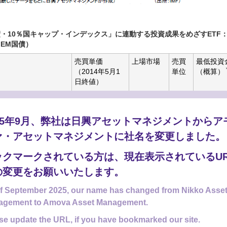
・10％国キャップ・インデックス」に連動する投資成果をめざすETF
 EM国債）
売買単価
上場市場
売買
最低投資
（2014年5月1
単位
（概算）
日終値）
0％国キャップ・イン
61,900円
東京証券
1口
61,900円
取引所
025年9月、弊社は日興アセットマネジメントからア
ァ・アセットマネジメントに社名を変更しました。
などの費用は含みません。
ックマークされている方は、現在表示されているUR
ません。
の変更をお願いいたします。
f September 2025, our name has changed from Nikko Asse
からのお知らせ
agement to Amova Asset Management.
se update the URL, if you have bookmarked our site.