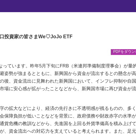
『回復基調の継続が期待される新興国債券』
が期待される新興国債券
口投資家の皆さま
We♡JoJo ETF
PDFをダウ
となっています。昨年5月下旬にFRB（米連邦準備制度理事会）が量
避姿勢が強まるとともに、新興国から資金が流出するとの懸念が
の後、資金流出に見舞われた新興国において、インフレ抑制や自
市場に安心感が拡がったことなどから、新興国市場に再び資金が
字の拡大などにより、経済の先行きに不透明感が残るものの、多
会保障負担が低いことなどを背景に、政府債務や財政赤字の水準
通貨危機の教訓などから、先進国を上回る外貨準備高を積み上げ
が、資金流出への対応力を支えていると考えられます。また、足