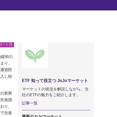
ンロード
的緩和の
高まり、
国通貨防
流入し始
ETF 知って役立つ JoJoマーケット
マーケットの状況を解説しながら、当
くの新興
社のETFの魅力をご紹介します。
が先進国
記事一覧
ており、
元で先進
最新のJoJoマーケット