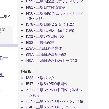
1399 - 上場高配当低ボラティリティ
1481 - 上場日本経済貢献
1490 - 上場高配当低ボラティリティ
：上場イ
（βヘッジ）
1578 - 上場日経２２５（ミニ）
金額
1586 - 上場TOPIX（除く金融）
＊
1592 - 上場JPX日経400
1698 - 上場高配当
213A - 上場日経半導体
399A - 上場日経高配当50
モー
540A - 上場日経銀行株トップ10
外国株
L
1322 - 上場パンダ
1547 - 上場S&P500米国株
2521 - 上場S&P500米国株（為替ヘ
t
ッジあり）
2239 - 上場S＆P500レバレッジ２倍
2240 - 上場S＆P500インバース