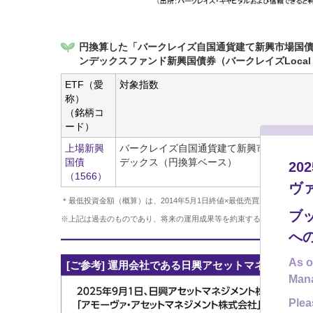
円換算した「バークレイズ自国通貨建て新興市場国債
ンデックスファンド新興国債券（バークレイズLocal
ETF（愛
対象指数
称）
（銘柄コ
ード）
上場新興
バークレイズ自国通貨建て新興市場国債・1
国債
デックス（円換算ベース）
2
（1566）
ヴ
＊最低投資金額（概算）は、2014年5月1日終値×最低売買単位。手数料
ブ
※上記は過去のものであり、将来の運用成果等を約束するものではあり
へ
As o
[ご参考] 運用会社である日興アセットマネジメント
Man
Plea