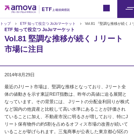
ETFトップ
Japan
メ
ニ
トップ
ETF 知って役立つ JoJoマーケット
Vol.81 『堅調な推移が続く
ETF 知って役立つ JoJoマーケット
ュ
Vol.81 堅調な推移が続くＪリート
ー
市場に注目
2014年8月29日
最近のJリート市場は、堅調な推移となっており、Jリート全
体の値動きを示す東証REIT指数は、昨年の高値に迫る展開と
なっています。その背景には、 Jリートの分配金利回りが株式
など国内の他資産と比較して高い水準にあることが評価され
ていることに加え、不動産市況に明るさが増しており、特にJ
リート保有物件の約5割を占めるオフィス市場の改善が続いて
いることが挙げられます。三鬼商事が公表した東京都心5区の