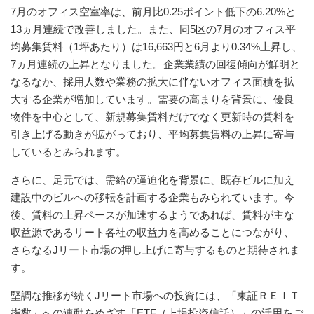
7月のオフィス空室率は、前月比0.25ポイント低下の6.20%と
13ヵ月連続で改善しました。また、同5区の7月のオフィス平
均募集賃料（1坪あたり）は16,663円と6月より0.34%上昇し、
7ヵ月連続の上昇となりました。企業業績の回復傾向が鮮明と
なるなか、採用人数や業務の拡大に伴ないオフィス面積を拡
大する企業が増加しています。需要の高まりを背景に、優良
物件を中心として、新規募集賃料だけでなく更新時の賃料を
引き上げる動きが拡がっており、平均募集賃料の上昇に寄与
しているとみられます。
さらに、足元では、需給の逼迫化を背景に、既存ビルに加え
建設中のビルへの移転を計画する企業もみられています。今
後、賃料の上昇ペースが加速するようであれば、賃料が主な
収益源であるリート各社の収益力を高めることにつながり、
さらなるJリート市場の押し上げに寄与するものと期待されま
す。
堅調な推移が続くJリート市場への投資には、「東証ＲＥＩＴ
指数」への連動をめざす「ETF（上場投資信託）」の活用をご