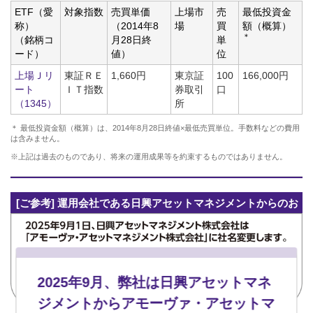
ETF（愛
対象指数
売買単価
上場市
売
最低投資金
称）
（2014年8
場
買
額（概算）
＊
（銘柄コ
月28日終
単
ード）
値）
位
上場Ｊリ
東証ＲＥ
1,660円
東京証
100
166,000円
ート
ＩＴ指数
券取引
口
（1345）
所
＊ 最低投資金額（概算）は、2014年8月28日終値×最低売買単位。手数料などの費用
は含みません。
※上記は過去のものであり、将来の運用成果等を約束するものではありません。
[ご参考] 運用会社である日興アセットマネジメントからのお
知らせ
2025年9月、弊社は日興アセットマネ
ジメントからアモーヴァ・アセットマ