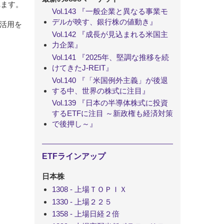
れます。
Vol.143 『一般企業と異なる事業モ
デルが映す、銀行株の値動き』
活用を
Vol.142 『成長が見込まれる米国主
力企業』
Vol.141 『2025年、堅調な推移を続
けてきたJ-REIT』
Vol.140 『「米国例外主義」が後退
する中、世界の株式に注目』
Vol.139 『日本の半導体株式に投資
するETFに注目 ～新政権も経済対策
で後押し～』
ETFラインアップ
日本株
1308 - 上場ＴＯＰＩＸ
1330 - 上場２２５
1358 - 上場日経２倍