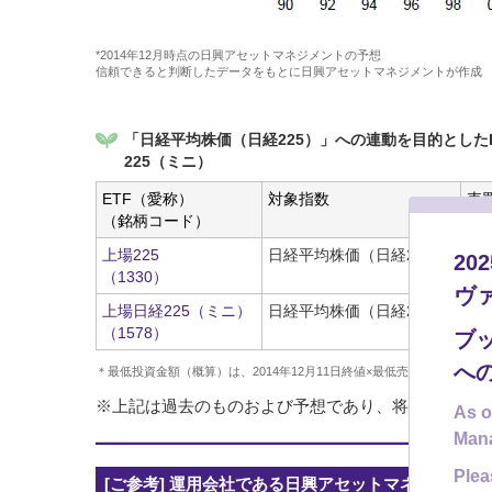
*2014年12月時点の日興アセットマネジメントの予想
信頼できると判断したデータをもとに日興アセットマネジメントが作成
「日経平均株価（日経225）」への連動を目的とした
225（ミニ）
ETF（愛称）
対象指数
売
（銘柄コード）
（2
上場225
日経平均株価（日経225）
17
2
（1330）
ヴ
上場日経225（ミニ）
日経平均株価（日経225）
1,
（1578）
ブ
へ
＊最低投資金額（概算）は、2014年12月11日終値×最低売買単位。手
※上記は過去のものおよび予想であり、将来の運用成
As o
Man
Plea
[ご参考] 運用会社である日興アセットマネジメント