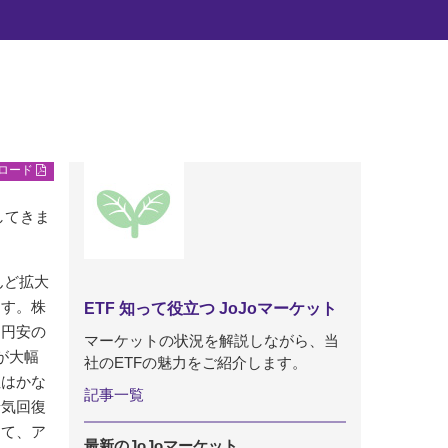
ンロード
してきま
んど拡大
ます。株
ETF 知って役立つ JoJoマーケット
、円安の
マーケットの状況を解説しながら、当
が大幅
社のETFの魅力をご紹介します。
性はかな
記事一覧
景気回復
じて、ア
最新のJoJoマーケット