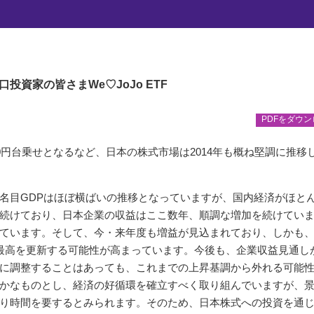
日本企業の 「稼ぐ力」 を取り込む』
ぐ力」を取り込む
口投資家の皆さま
We♡JoJo ETF
PDFをダウ
000円台乗せとなるなど、日本の株式市場は2014年も概ね堅調に推移
名目GDPはほぼ横ばいの推移となっていますが、国内経済がほと
続けており、日本企業の収益はここ数年、順調な増加を続けてい
ています。そして、今・来年度も増益が見込まれており、しかも
最高を更新する可能性が高まっています。今後も、企業収益見通し
に調整することはあっても、これまでの上昇基調から外れる可能
かなものとし、経済の好循環を確立すべく取り組んでいますが、
り時間を要するとみられます。そのため、日本株式への投資を通