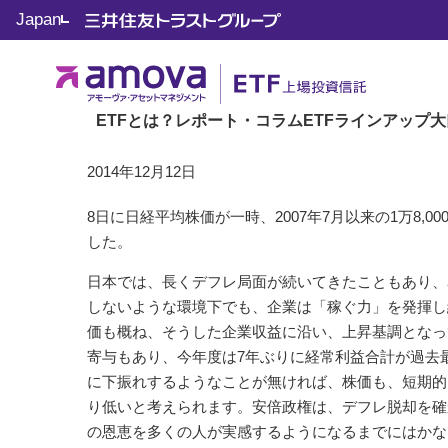
Japan
トップ
ETF 知って役立つ JoJoマーケット
Vol.87 『
ETF 知って役立つ JoJoマーケット
Vol.87 日本企業の「稼
ETFとは？
レポート・コラム
ETFラインアップ
大
2014年12月12日
8日に日経平均株価が一時、2007年7月以来の1万8,
した。
日本では、長くデフレ局面が続いてきたこともあり、
しないような環境下でも、企業は「稼ぐ力」を発揮し
価も概ね、そうした企業収益に沿い、上昇基調となっ
寄与もあり、今年度は7年ぶりに経常利益合計が過去
に下振れするようなことが無ければ、株価も、短期的
り低いと考えられます。安倍政権は、デフレ脱却を確
の恩恵を多くの人が実感するようになるまでにはかな