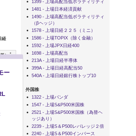
1399 - 上場高配当低ボラティリティ
1481 - 上場日本経済貢献
1490 - 上場高配当低ボラティリティ
（βヘッジ）
1578 - 上場日経２２５（ミニ）
1586 - 上場TOPIX（除く金融）
日経
1592 - 上場JPX日経400
1698 - 上場高配当
＊
概算）
213A - 上場日経半導体
399A - 上場日経高配当50
モー
540A - 上場日経銀行株トップ10
外国株
L
1322 - 上場パンダ
1547 - 上場S&P500米国株
2521 - 上場S&P500米国株（為替ヘ
t
ッジあり）
2239 - 上場S＆P500レバレッジ２倍
2240 - 上場S＆P500インバース