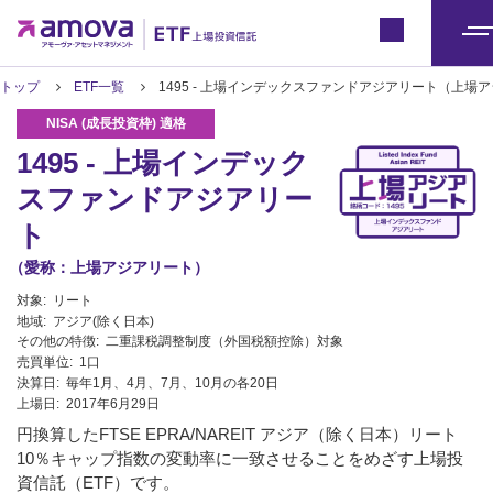
ETFトップ
Japan
メ
ニ
トップ
ETF一覧
1495 - 上場インデックスファンドアジアリート（上場
ュ
ー
1495 - 上場インデック
スファンドアジアリー
ト
（愛称：上場アジアリート）
対象:
リート
地域:
アジア(除く日本)
その他の特徴:
二重課税調整制度（外国税額控除）対象
売買単位:
1口
決算日:
毎年1月、4月、7月、10月の各20日
上場日:
2017年6月29日
円換算したFTSE EPRA/NAREIT アジア（除く日本）リート
10％キャップ指数の変動率に一致させることをめざす上場投
資信託（ETF）です。