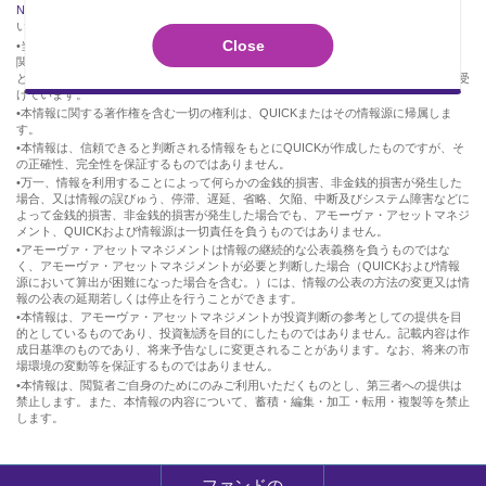
NAV・PCF情報」（※日本取引所グループのサイトに遷移します）
をご確認くださ
い。
Close
•当ページで掲載している取引所価格、インディカティブNAV、取引所価格の推移に
関する情報（以下「本情報」といいます。）は、株式会社QUICK（以下「QUICK」
といいます。）またはその提供元（以下「情報源」といいます。）から情報提供を受
けています。
•本情報に関する著作権を含む一切の権利は、QUICKまたはその情報源に帰属しま
す。
•本情報は、信頼できると判断される情報をもとにQUICKが作成したものですが、そ
の正確性、完全性を保証するものではありません。
•万一、情報を利用することによって何らかの金銭的損害、非金銭的損害が発生した
場合、又は情報の誤びゅう、停滞、遅延、省略、欠陥、中断及びシステム障害などに
よって金銭的損害、非金銭的損害が発生した場合でも、アモーヴァ・アセットマネジ
メント、QUICKおよび情報源は一切責任を負うものではありません。
•アモーヴァ・アセットマネジメントは情報の継続的な公表義務を負うものではな
く、アモーヴァ・アセットマネジメントが必要と判断した場合（QUICKおよび情報
源において算出が困難になった場合を含む。）には、情報の公表の方法の変更又は情
報の公表の延期若しくは停止を行うことができます。
•本情報は、アモーヴァ・アセットマネジメントが投資判断の参考としての提供を目
的としているものであり、投資勧誘を目的にしたものではありません。記載内容は作
成日基準のものであり、将来予告なしに変更されることがあります。なお、将来の市
場環境の変動等を保証するものではありません。
•本情報は、閲覧者ご自身のためにのみご利用いただくものとし、第三者への提供は
禁止します。また、本情報の内容について、蓄積・編集・加工・転用・複製等を禁止
します。
ファンドの