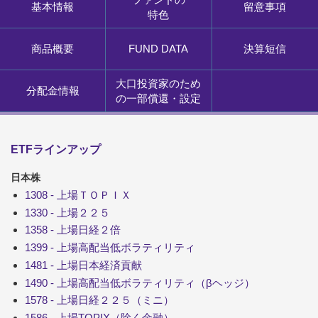
基本情報
留意事項
特色
商品概要
FUND DATA
決算短信
大口投資家のため
分配金情報
の一部償還・設定
ETFラインアップ
日本株
1308 - 上場ＴＯＰＩＸ
1330 - 上場２２５
1358 - 上場日経２倍
1399 - 上場高配当低ボラティリティ
1481 - 上場日本経済貢献
1490 - 上場高配当低ボラティリティ（βヘッジ）
1578 - 上場日経２２５（ミニ）
1586 - 上場TOPIX（除く金融）