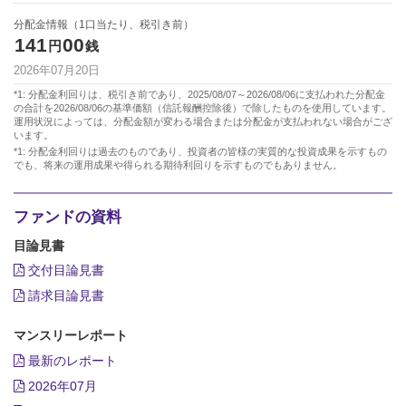
分配金情報（1口当たり、税引き前）
141
00
円
銭
2026年07月20日
*1: 分配金利回りは、税引き前であり、2025/08/07～2026/08/06に支払われた分配金
の合計を2026/08/06の基準価額（信託報酬控除後）で除したものを使用しています。
運用状況によっては、分配金額が変わる場合または分配金が支払われない場合がござ
います。
*1: 分配金利回りは過去のものであり、投資者の皆様の実質的な投資成果を示すもの
でも、将来の運用成果や得られる期待利回りを示すものでもありません。
ファンドの資料
目論見書
交付目論見書
請求目論見書
マンスリーレポート
最新のレポート
2026年07月