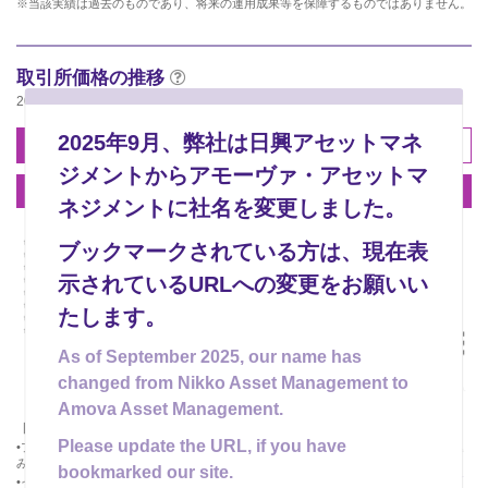
※当該実績は過去のものであり、将来の運用成果等を保障するものではありません。
取引所価格の推移
2026年08月07日
2025年9月、弊社は日興アセットマネ
1分足
5分足
日足
ジメントからアモーヴァ・アセットマ
週足
月足
年足
ネジメントに社名を変更しました。
ブックマークされている方は、現在表
示されているURLへの変更をお願いい
たします。
As of September 2025, our name has
changed from Nikko Asset Management to
Amova Asset Management.
【取引所価格、インディカティブNAV、取引所価格の推移について】
Please update the URL, if you have
•ブラウザを読み込んだ時点の価格が表示されます。情報を更新するには、再読み込
みしてください。
bookmarked our site.
•インディカティブNAVの詳細については、日本取引所グループ
「インディカティブ