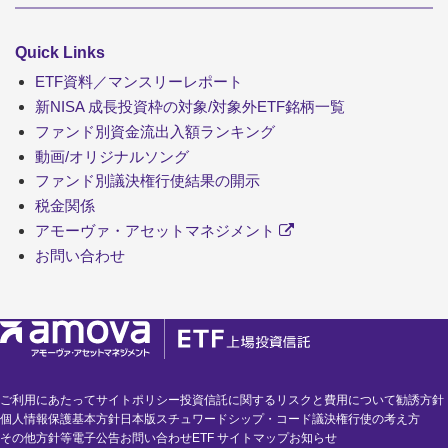
Quick Links
ETF資料／マンスリーレポート
新NISA 成長投資枠の対象/対象外ETF銘柄一覧
ファンド別資金流出入額ランキング
動画/オリジナルソング
ファンド別議決権行使結果の開示
税金関係
アモーヴァ・アセットマネジメント
お問い合わせ
ご利用にあたって
サイトポリシー
投資信託に関するリスクと費用について
勧誘方針
個人情報保護基本方針
日本版スチュワードシップ・コード
議決権行使の考え方
その他方針等
電子公告
お問い合わせ
ETF サイトマップ
お知らせ