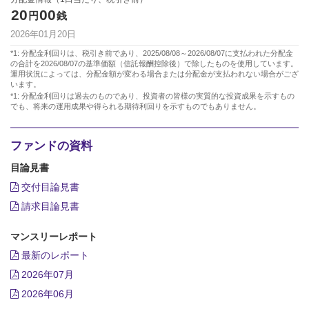
20
00
円
銭
2026年01月20日
*1: 分配金利回りは、税引き前であり、2025/08/08～2026/08/07に支払われた分配金
の合計を2026/08/07の基準価額（信託報酬控除後）で除したものを使用しています。
運用状況によっては、分配金額が変わる場合または分配金が支払われない場合がござ
います。
*1: 分配金利回りは過去のものであり、投資者の皆様の実質的な投資成果を示すもの
でも、将来の運用成果や得られる期待利回りを示すものでもありません。
ファンドの資料
目論見書
交付目論見書
請求目論見書
マンスリーレポート
最新のレポート
2026年07月
2026年06月