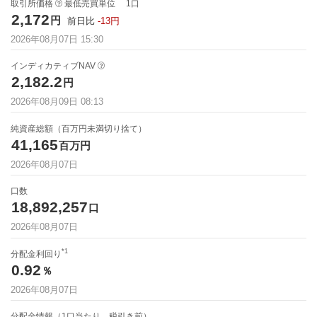
取引所価格
最低売買単位
1
口
2,172
円
前日比
-13
円
2026年08月07日
15:30
インディカティブNAV
2,182.2
円
2026年08月09日 08:13
純資産総額（百万円未満切り捨て）
41,165
百万円
2026年08月07日
口数
18,892,257
口
2026年08月07日
*1
分配金利回り
0.92
％
2026年08月07日
分配金情報（1口当たり、税引き前）