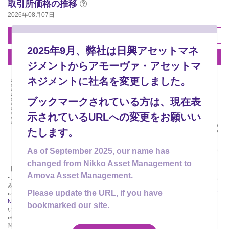
取引所価格の推移
2026年08月07日
1分足
5分足
日足
2025年9月、弊社は日興アセットマネ
週足
月足
年足
ジメントからアモーヴァ・アセットマ
ネジメントに社名を変更しました。
ブックマークされている方は、現在表
示されているURLへの変更をお願いい
たします。
As of September 2025, our name has
changed from Nikko Asset Management to
【取引所価格、インディカティブNAV、取引所価格の推移について】
Amova Asset Management.
•ブラウザを読み込んだ時点の価格が表示されます。情報を更新するには、再読み込
みしてください。
Please update the URL, if you have
•インディカティブNAVの詳細については、日本取引所グループ
「インディカティブ
NAV・PCF情報」（※日本取引所グループのサイトに遷移します）
をご確認くださ
bookmarked our site.
い。
•当ページで掲載している取引所価格、インディカティブNAV、取引所価格の推移に
関する情報（以下「本情報」といいます。）は、株式会社QUICK（以下「QUICK」