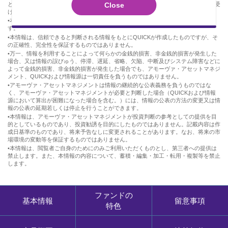
Close
といいます。）またはその提供元（以下「情報源」といいます。）から情報提供を受
けています。
•本情報に関する著作権を含む一切の権利は、QUICKまたはその情報源に帰属しま
す。
•本情報は、信頼できると判断される情報をもとにQUICKが作成したものですが、そ
の正確性、完全性を保証するものではありません。
•万一、情報を利用することによって何らかの金銭的損害、非金銭的損害が発生した
場合、又は情報の誤びゅう、停滞、遅延、省略、欠陥、中断及びシステム障害などに
よって金銭的損害、非金銭的損害が発生した場合でも、アモーヴァ・アセットマネジ
メント、QUICKおよび情報源は一切責任を負うものではありません。
•アモーヴァ・アセットマネジメントは情報の継続的な公表義務を負うものではな
く、アモーヴァ・アセットマネジメントが必要と判断した場合（QUICKおよび情報
源において算出が困難になった場合を含む。）には、情報の公表の方法の変更又は情
報の公表の延期若しくは停止を行うことができます。
•本情報は、アモーヴァ・アセットマネジメントが投資判断の参考としての提供を目
的としているものであり、投資勧誘を目的にしたものではありません。記載内容は作
成日基準のものであり、将来予告なしに変更されることがあります。なお、将来の市
場環境の変動等を保証するものではありません。
•本情報は、閲覧者ご自身のためにのみご利用いただくものとし、第三者への提供は
禁止します。また、本情報の内容について、蓄積・編集・加工・転用・複製等を禁止
します。
ファンドの
基本情報
留意事項
特色