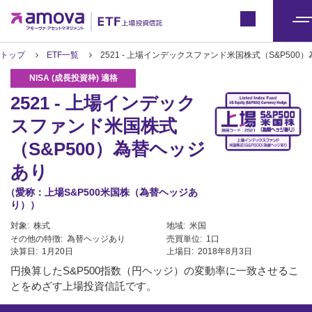
ETFトップ
Japan
メ
ニ
トップ
ETF一覧
2521 - 上場インデックスファンド米国株式（S&P500
ュ
ー
2521 - 上場インデック
スファンド米国株式
（S&P500）為替ヘッジ
あり
（愛称：上場S&P500米国株（為替ヘッジあ
り））
対象:
株式
地域:
米国
その他の特徴:
為替ヘッジあり
売買単位:
1口
決算日:
1月20日
上場日:
2018年8月3日
円換算したS&P500指数（円ヘッジ）の変動率に一致させるこ
とをめざす上場投資信託です。