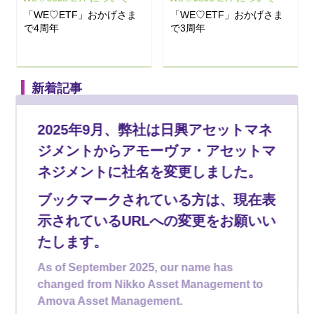
「WE♡ETF」おかげさま
「WE♡ETF」おかげさま
で4周年
で3周年
新着記事
2025年9月、弊社は日興アセットマネ
ジメントからアモーヴァ・アセットマ
ネジメントに社名を変更しました。
2026年08月07日
2026年07月22日
ブックマークされている方は、現在表
アモーヴァ・アセットの
アモーヴァ・アセットの
ETF
ETF
示されているURLへの変更をお願いい
ETFランキング
2026年8月の決算・分配金
たします。
スケジュール
As of September 2025, our name has
changed from Nikko Asset Management to
Amova Asset Management.