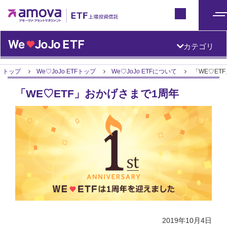
ETFトップ
Japan
メ
ニ
カテゴリ
ュ
ー
トップ
We♡JoJo ETFトップ
We♡JoJo ETFについて
「WE♡ET
「WE♡ETF」おかげさまで1周年
2019年10月4日