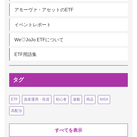
アモーヴァ・アセットのETF
イベントレポート
We♡JoJo ETFについて
ETF用語集
タグ
ETF
資産運用・投資
初心者
連載
商品
NISA
高配当
すべてを表示