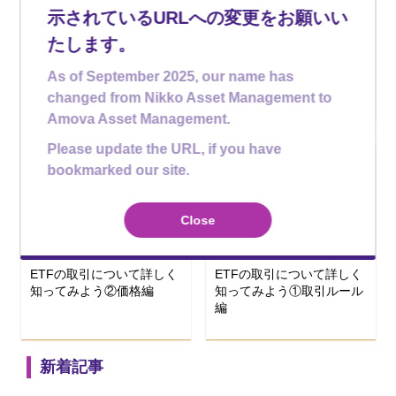
示されているURLへの変更をお願いい
2026年06月25日
2026年03月03日
ETFのキホン
ETFのキホン
たします。
ETFマンスリーレポートの
2万円未満の少額で買える
見方
ETF
As of September 2025, our name has
changed from Nikko Asset Management to
Amova Asset Management.
Please update the URL, if you have
bookmarked our site.
Close
2025年09月11日
2025年09月11日
ETFのキホン
ETFのキホン
ETFの取引について詳しく
ETFの取引について詳しく
知ってみよう②価格編
知ってみよう①取引ルール
編
新着記事