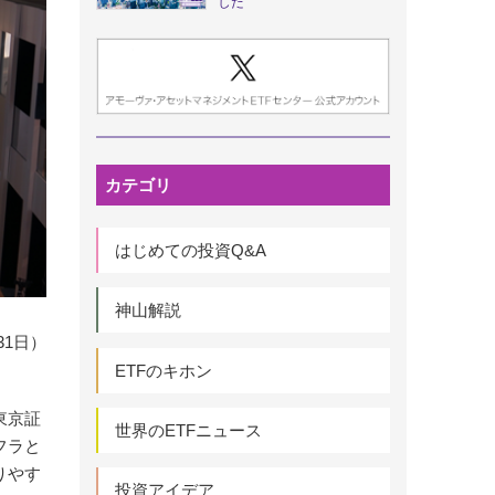
した
カテゴリ
はじめての投資Q&A
神山解説
31日）
ETFのキホン
東京証
世界のETFニュース
フラと
りやす
投資アイデア