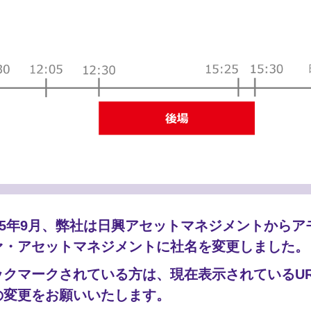
025年9月、弊社は日興アセットマネジメントからア
ァ・アセットマネジメントに社名を変更しました。
められているのですか。取引できない時
か。
ックマークされている方は、現在表示されているUR
の変更をお願いいたします。