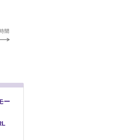
モー
間帯
L