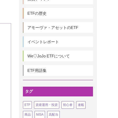
ETFの歴史
アモーヴァ・アセットのETF
イベントレポート
We♡JoJo ETFについて
ETF用語集
タグ
ETF
資産運用・投資
初心者
連載
商品
NISA
高配当