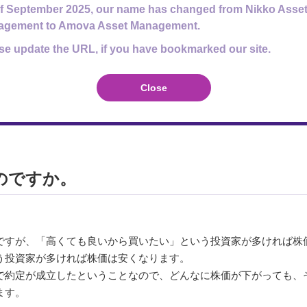
f September 2025, our name has changed from Nikko Asse
文や約定は自動的に処理がされています。しかし、1999年に立会
agement to Amova Asset Management.
われていたため、現在より30分間長い1時間半の昼休みがありま
が取引できない時間帯となり、現在の取引時間となりました。
se update the URL, if you have bookmarked our site.
には、株式の取引がされていない＝株価が動かない間に、バスケッ
ます。
Close
のですか。
ですが、「高くても良いから買いたい」という投資家が多ければ株
う投資家が多ければ株価は安くなります。
で約定が成立したということなので、どんなに株価が下がっても、
ます。