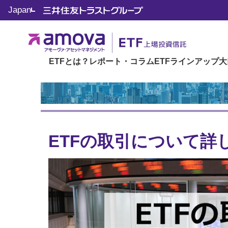
トップ
We♡JoJo ETFトップ
ETFのキホン
ETFの取
Japan
ETFとは？
レポート・コラム
ETFラインアップ
大
ETFの取引について