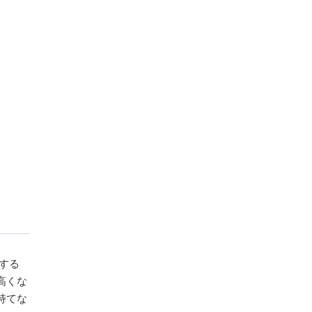
する
高くな
持てな