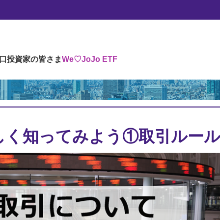
引について詳しく知ってみよう①取引ルール編
口投資家の皆さま
We♡JoJo ETF
詳しく知ってみよう①取引ルー