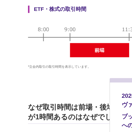
ETF・株式の取引時間
*立会内取引の取引時間を表示しています。
2
ヴ
なぜ取引時間は前場・後場と決
が1時間あるのはなぜでしょう
ブ
へ